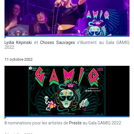
Lydia Képinski
et
Choses Sauvages
s'illustrent au Gala GAMIQ
2022
11 octobre 2022
8 nominations pour les artistes de
Preste
au Gala GAMIQ 2022