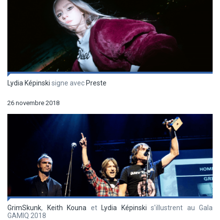
Lydia Képinski
signe avec
Preste
26 novembre 2018
GrimSkunk
,
Keith Kouna
et
Lydia Képinski
s'illustrent au Gala
GAMIQ 2018