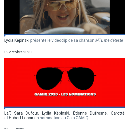
Lydia Képinski
présente le vidéoclip de sa chanson
MTL me déteste
09 octobre 2020
LaF
,
Sara Dufour
,
Lydia Képinski
,
Étienne Dufresne
,
Carotté
et
Hubert Lenoir
en nomination au Gala GAMIQ