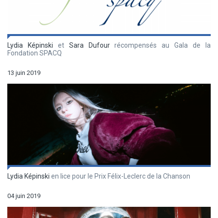
Lydia Képinski
et
Sara Dufour
récompensés au Gala de la
Fondation SPACQ
13 juin 2019
Lydia Képinski
en lice pour le Prix Félix-Leclerc de la Chanson
04 juin 2019