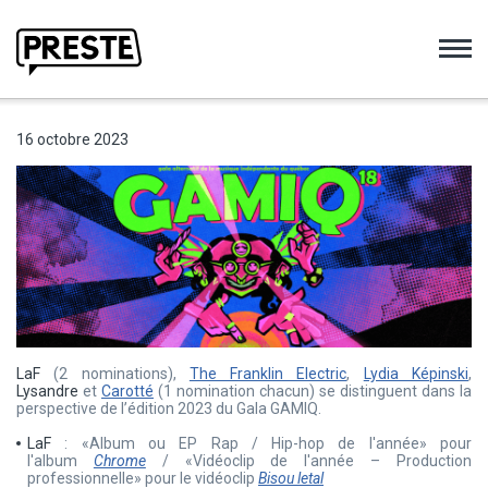
Preste
16 octobre 2023
LaF
(2 nominations),
The Franklin Electric
,
Lydia Képinski
,
Lysandre
et
Carotté
(1 nomination chacun) se distinguent dans la
perspective de l’édition 2023 du Gala GAMIQ.
LaF
: «Album ou EP Rap / Hip-hop de l'année» pour
l'album
Chrome
/ «Vidéoclip de l'année – Production
professionnelle» pour le vidéoclip
Bisou letal