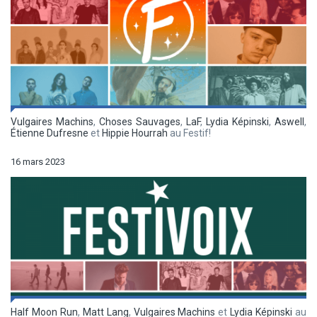
Vulgaires Machins
,
Choses Sauvages
,
LaF
,
Lydia Képinski
,
Aswell
,
Étienne Dufresne
et
Hippie Hourrah
au Festif!
16 mars 2023
Half Moon Run
,
Matt Lang
,
Vulgaires Machins
et
Lydia Képinski
au