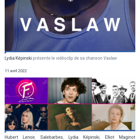
Lydia Képinski
présente le vidéoclip de sa chanson
Vaslaw
11 avril 2022
Hubert Lenoir
,
Salebarbes
,
Lydia Képinski
,
Elliot Maginot