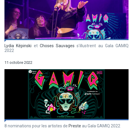
Lydia Képinski
et
Choses Sauvages
s'illustrent au Gala GAMIQ
2022
11 octobre 2022
8 nominations pour les artistes de
Preste
au Gala GAMIQ 2022