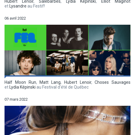
Hubert Lenoir
,
Salebarbes
,
Lydia Képinski
,
Elliot Maginot
et
Lysandre
au Festif!
06 avril 2022
Half Moon Run
,
Matt Lang
,
Hubert Lenoir
,
Choses Sauvages
et
Lydia Képinski
au Festival d'été de Québec
07 mars 2022