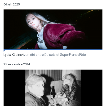
06 juin 2025
Lydia Képinski
, un été entre DJ sets et SuperFrancoFête
25 septembre 2024