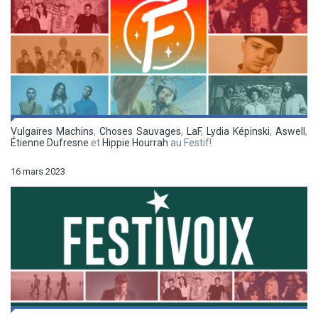
Vulgaires Machins
,
Choses Sauvages
,
LaF
,
Lydia Képinski
,
Aswell
,
Étienne Dufresne
et
Hippie Hourrah
au Festif!
16 mars 2023