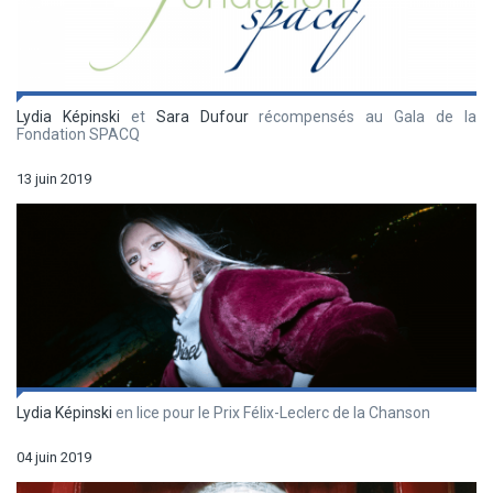
Lydia Képinski
et
Sara Dufour
récompensés au Gala de la
Fondation SPACQ
13 juin 2019
Lydia Képinski
en lice pour le Prix Félix-Leclerc de la Chanson
04 juin 2019