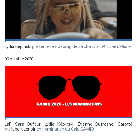
Lydia Képinski
présente le vidéoclip de sa chanson
MTL me déteste
09 octobre 2020
LaF
,
Sara Dufour
,
Lydia Képinski
,
Étienne Dufresne
,
Carotté
et
Hubert Lenoir
en nomination au Gala GAMIQ