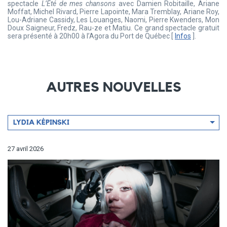
spectacle
L’Été de mes chansons
avec Damien Robitaille, Ariane
Moffat, Michel Rivard, Pierre Lapointe, Mara Tremblay, Ariane Roy,
Lou-Adriane Cassidy, Les Louanges, Naomi, Pierre Kwenders, Mon
Doux Saigneur, Fredz, Rau-ze et Matiu. Ce grand spectacle gratuit
sera présenté à 20h00 à l’Agora du Port de Québec [
Infos
].
AUTRES NOUVELLES
Filtrer
LYDIA KÉPINSKI
par
artiste
27 avril 2026