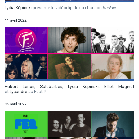
Lydia Képinski
présente le vidéoclip de sa chanson
Vaslaw
11 avril 2022
Hubert Lenoir
,
Salebarbes
,
Lydia Képinski
,
Elliot Maginot
et
Lysandre
au Festif!
06 avril 2022