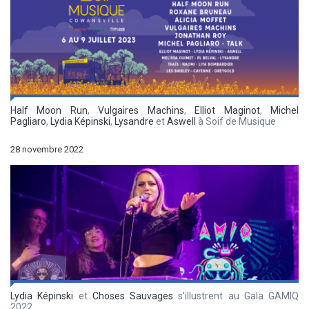
Half Moon Run
,
Vulgaires Machins
,
Elliot Maginot
,
Michel
Pagliaro
,
Lydia Képinski
,
Lysandre
et
Aswell
à Soif de Musique
28 novembre 2022
Lydia Képinski
et
Choses Sauvages
s'illustrent au Gala GAMIQ
2022