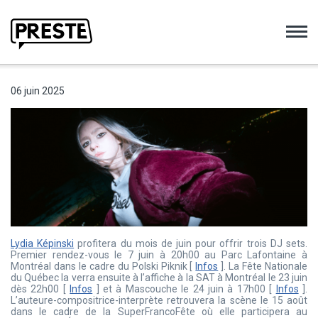
Preste
06 juin 2025
Lydia Képinski
profitera du mois de juin pour offrir trois DJ sets.
Premier rendez-vous le 7 juin à 20h00 au Parc Lafontaine à
Montréal dans le cadre du Polski Piknik [
Infos
]. La Fête Nationale
du Québec la verra ensuite à l’affiche à la SAT à Montréal le 23 juin
dès 22h00 [
Infos
] et à Mascouche le 24 juin à 17h00 [
Infos
].
L’auteure-compositrice-interprète retrouvera la scène le 15 août
dans le cadre de la SuperFrancoFête où elle participera au