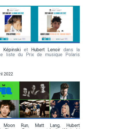
a Képinski
et
Hubert Lenoir
dans la
ue liste du Prix de musique Polaris
ril 2022
f Moon Run
,
Matt Lang
,
Hubert