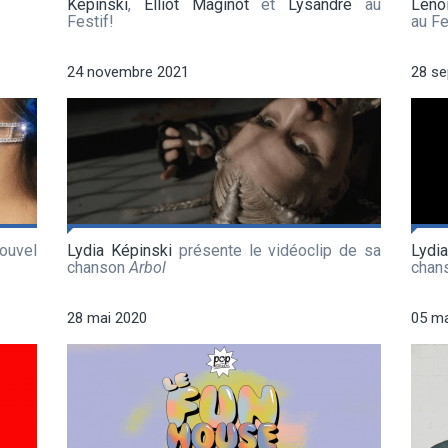
Képinski
,
Elliot Maginot
et
Lysandre
au
Lenoi
Festif!
au Fe
24 novembre 2021
28 s
uvel
Lydia Képinski
présente le vidéoclip de sa
Lydi
chanson
Arbol
chan
28 mai 2020
05 m