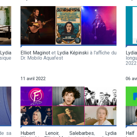
Lydia
Elliot Maginot
et
Lydia Képinski
à l'affiche du
Lydi
sique
Dr. Mobilo Aquafest
long
2022
11 avril 2022
06 av
de sa
Hubert Lenoir
,
Salebarbes
,
Lydia
Hal