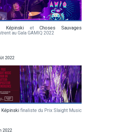
a Képinski
et
Choses Sauvages
ustrent au Gala GAMIQ 2022
ût 2022
 Képinski
finaliste du Prix Slaight Music
in 2022