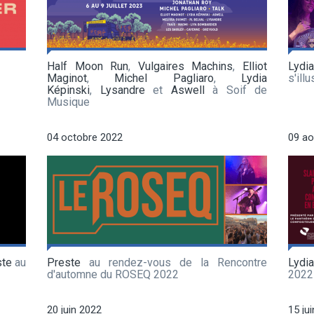
Half Moon Run
,
Vulgaires Machins
,
Elliot
Lydi
Maginot
,
Michel Pagliaro
,
Lydia
s'ill
Képinski
,
Lysandre
et
Aswell
à Soif de
Musique
04 octobre 2022
09 ao
ste
au
Preste
au rendez-vous de la Rencontre
Lydia
d'automne du ROSEQ 2022
2022
20 juin 2022
15 ju