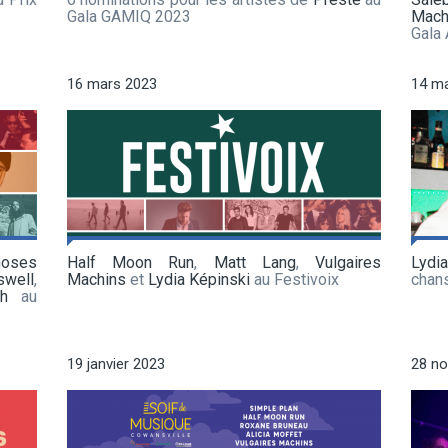
Gala GAMIQ 2023
Mach
Gala
16 mars 2023
14 m
hoses
Half Moon Run
,
Matt Lang
,
Vulgaires
Lydi
swell
,
Machins
et
Lydia Képinski
au Festivoix
chan
h
au
19 janvier 2023
28 n