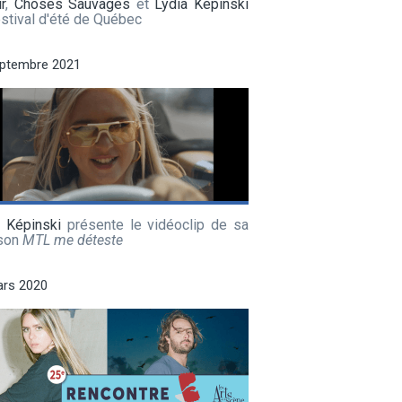
r
,
Choses Sauvages
et
Lydia Képinski
stival d'été de Québec
eptembre 2021
a Képinski
présente le vidéoclip de sa
son
MTL me déteste
ars 2020