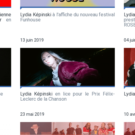
ienne
Lydia Képinski
à l'affiche du nouveau festival
Lydi
r
en
Funhouse
pres
ROS
13 juin 2019
04 ju
le
Lydia Képinski
en lice pour le Prix Félix-
Lydia
Leclerc de la Chanson
23 mai 2019
10 av