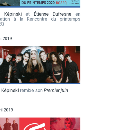
a Képinski
et
Étienne Dufresne
en
tation à la Rencontre du printemps
EQ
in 2019
 Képinski
remixe son
Premier juin
ril 2019