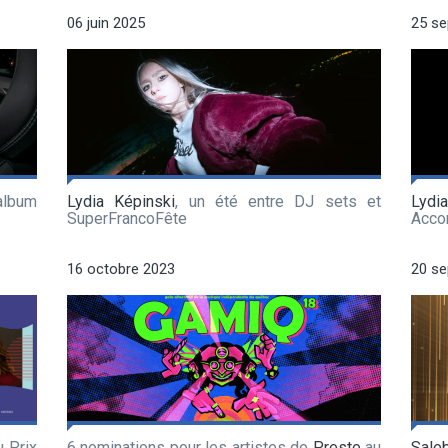
06 juin 2025
25 s
album
Lydia Képinski
, un été entre DJ sets et
Lydi
SuperFrancoFête
Acco
16 octobre 2023
20 s
u Prix
6 nominations pour les artistes de
Preste
au
Sale