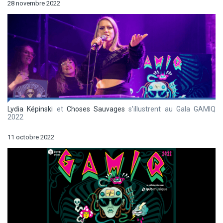
28 novembre 2022
Lydia Képinski
et
Choses Sauvages
s'illustrent au Gala GAMIQ
2022
11 octobre 2022