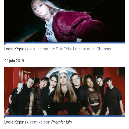
Lydia Képinski
en lice pour le Prix Félix-Leclerc de la Chanson
04 juin 2019
Lydia Képinski
remixe son
Premier juin