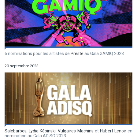
6 nominations pour les artistes de
Preste
au Gala GAMIQ 2023
20 septembre 2023
Salebarbes
,
Lydia Képinski
,
Vulgaires Machins
et
Hubert Lenoir
en
nomination au Gala ADISQ 2023