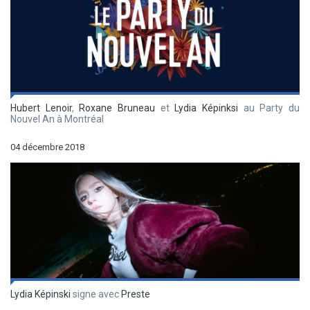
Hubert Lenoir
,
Roxane Bruneau
et
Lydia Képinksi
au Party du
Nouvel An à Montréal
04 décembre 2018
Lydia Képinski
signe avec
Preste