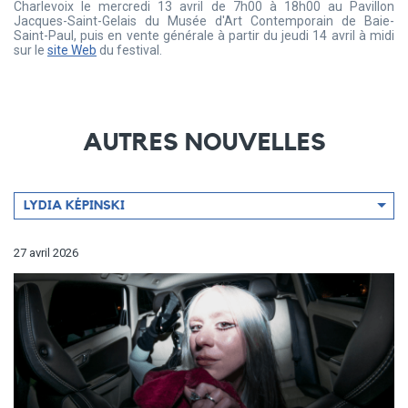
Charlevoix le mercredi 13 avril de 7h00 à 18h00 au Pavillon
Jacques-Saint-Gelais du Musée d'Art Contemporain de Baie-
Saint-Paul, puis en vente générale à partir du jeudi 14 avril à midi
sur le
site Web
du festival.
AUTRES NOUVELLES
Filtrer
LYDIA KÉPINSKI
par
artiste
27 avril 2026