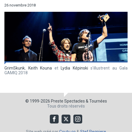
26 novembre 2018
GrimSkunk
,
Keith Kouna
et
Lydia Képinski
s'illustrent au Gala
GAMIQ 2018
© 1999-2026
Preste Spectacles & Tournées
Tous droits réservés
Site web créé par
Coutu.co
&
Stef Regniere