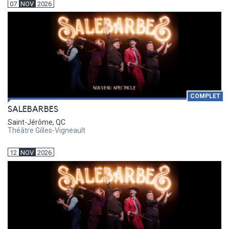
07
NOV
2026
COMPLET
SALEBARBES
Saint-Jérôme, QC
Théâtre Gilles-Vigneault
12
NOV
2026