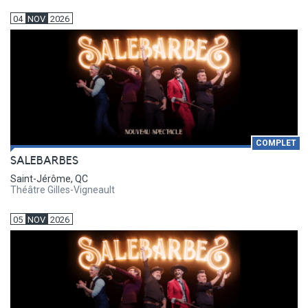
04
NOV
2026
COMPLET
SALEBARBES
Saint-Jérôme, QC
Théâtre Gilles-Vigneault
05
NOV
2026