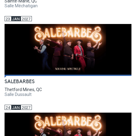
Sainte-Marie, QC
Salle Méchatigan
23
JAN
2027
SALEBARBES
Thetford Mines, QC
Salle Dussault
24
JAN
2027