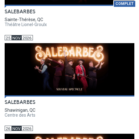
COMPLET
SALEBARBES
Sainte-Thérèse, QC
Théâtre Lionel-Groulx
25
NOV
2026
SALEBARBES
Shawinigan, QC
Centre des Arts
26
NOV
2026