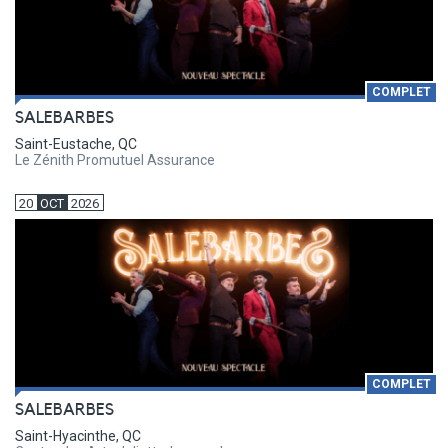
COMPLET
SALEBARBES
Saint-Eustache, QC
Le Zénith Promutuel Assurance
20
OCT
2026
COMPLET
SALEBARBES
Saint-Hyacinthe, QC