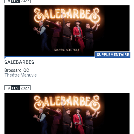
18
FEV
2027
SUPPLÉMENTAIRE
SALEBARBES
Brossard, QC
Théâtre Manuvie
19
FEV
2027