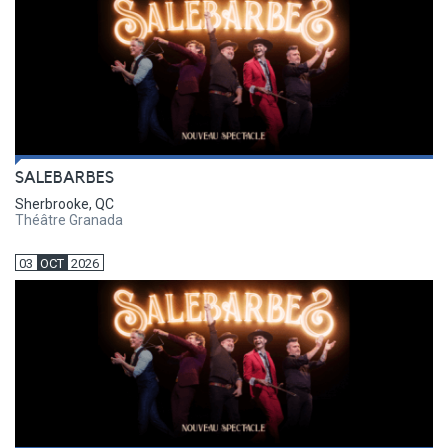
SALEBARBES
Sherbrooke, QC
Théâtre Granada
03
OCT
2026