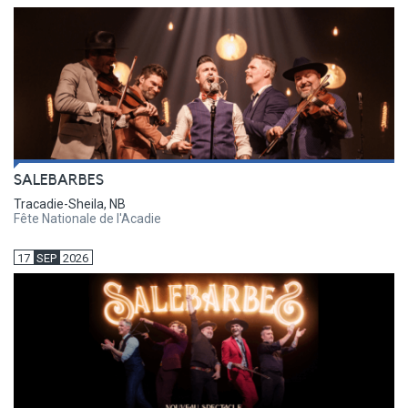
SALEBARBES
Tracadie-Sheila, NB
Fête Nationale de l'Acadie
17
SEP
2026