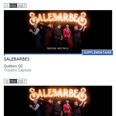
11
FEV
2027
SUPPLÉMENTAIRE
SALEBARBES
Québec, QC
Théâtre Capitole
12
FEV
2027