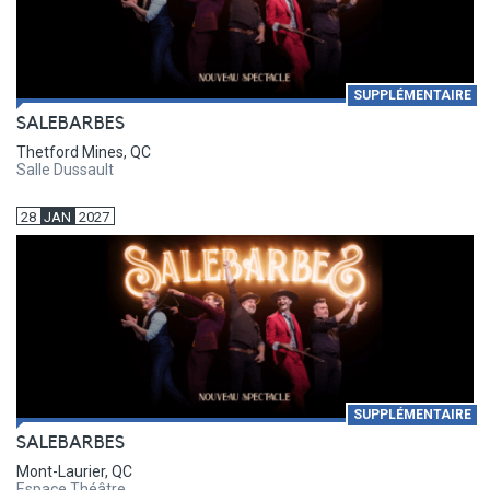
SUPPLÉMENTAIRE
SALEBARBES
Thetford Mines, QC
Salle Dussault
28
JAN
2027
SUPPLÉMENTAIRE
SALEBARBES
Mont-Laurier, QC
Espace Théâtre