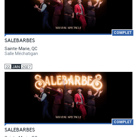
COMPLET
SALEBARBES
Sainte-Marie, QC
Salle Méchatigan
22
JAN
2027
COMPLET
SALEBARBES