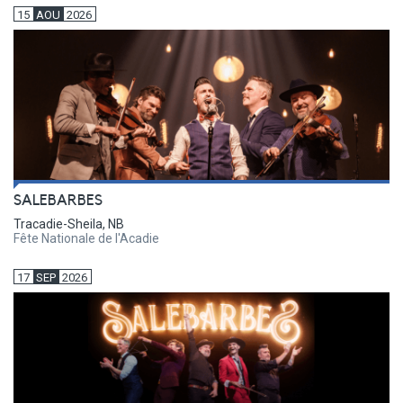
15
AOU
2026
SALEBARBES
Tracadie-Sheila, NB
Fête Nationale de l'Acadie
17
SEP
2026