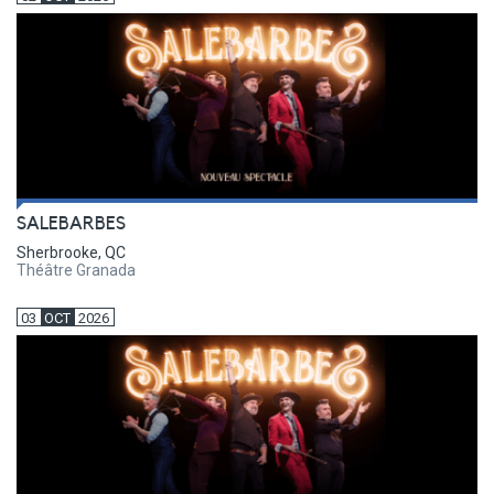
SALEBARBES
Sherbrooke, QC
Théâtre Granada
03
OCT
2026