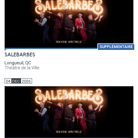
SUPPLÉMENTAIRE
SALEBARBES
Longueuil, QC
Théâtre de la Ville
04
DEC
2026