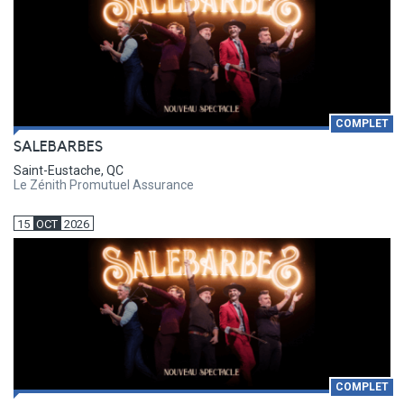
COMPLET
SALEBARBES
Saint-Eustache, QC
Le Zénith Promutuel Assurance
15
OCT
2026
COMPLET