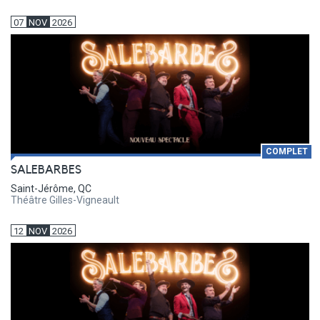
07
NOV
2026
COMPLET
SALEBARBES
Saint-Jérôme, QC
Théâtre Gilles-Vigneault
12
NOV
2026