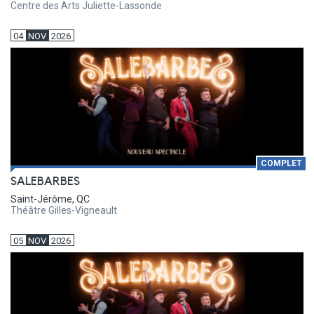
Centre des Arts Juliette-Lassonde
04
NOV
2026
COMPLET
SALEBARBES
Saint-Jérôme, QC
Théâtre Gilles-Vigneault
05
NOV
2026