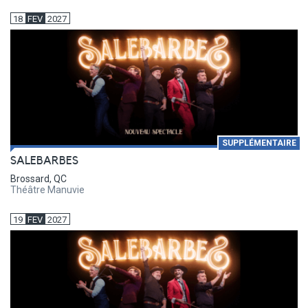
18
FEV
2027
SUPPLÉMENTAIRE
SALEBARBES
Brossard, QC
Théâtre Manuvie
19
FEV
2027