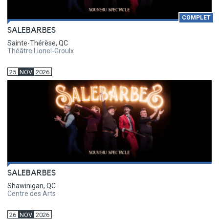
COMPLET
SALEBARBES
Sainte-Thérèse, QC
Théâtre Lionel-Groulx
25
NOV
2026
SALEBARBES
Shawinigan, QC
Centre des Arts
26
NOV
2026