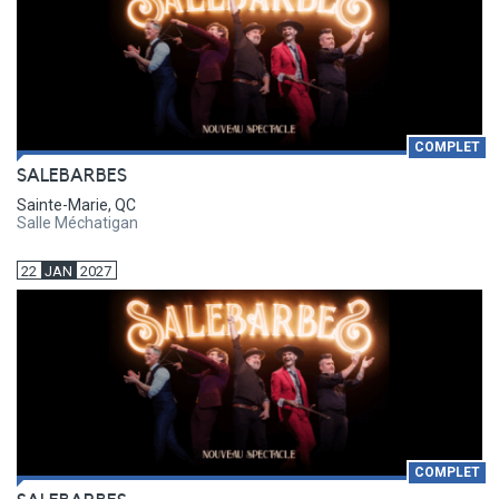
COMPLET
SALEBARBES
Sainte-Marie, QC
Salle Méchatigan
22
JAN
2027
COMPLET