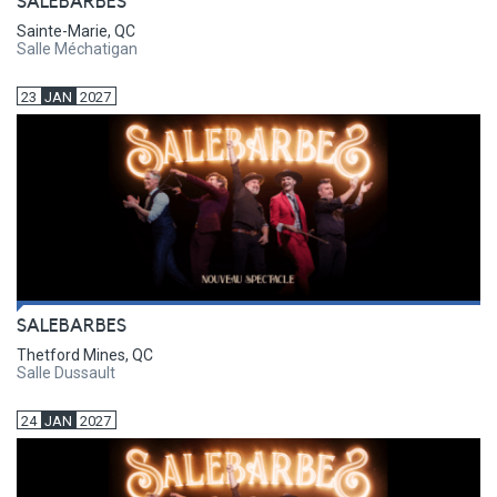
SALEBARBES
Sainte-Marie, QC
Salle Méchatigan
23
JAN
2027
SALEBARBES
Thetford Mines, QC
Salle Dussault
24
JAN
2027