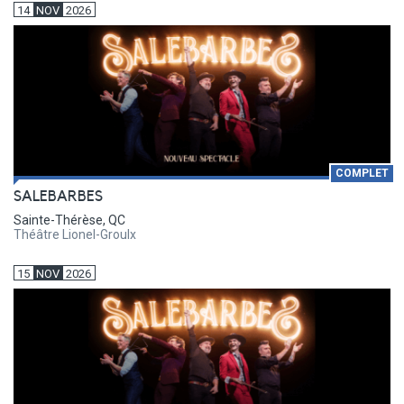
14
NOV
2026
COMPLET
SALEBARBES
Sainte-Thérèse, QC
Théâtre Lionel-Groulx
15
NOV
2026