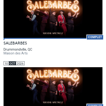
COMPLET
SALEBARBES
Drummondville, QC
Maison des Arts
10
OCT
2026