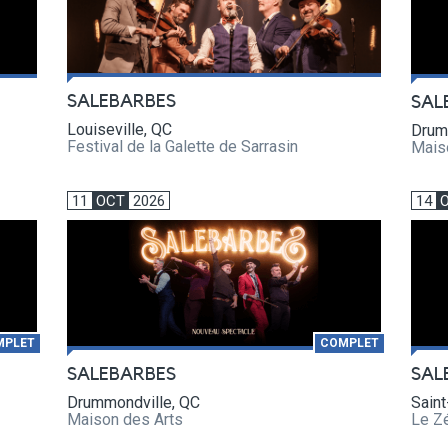
SALEBARBES
SAL
Louiseville, QC
Drum
Festival de la Galette de Sarrasin
Mais
11
OCT
2026
14
MPLET
COMPLET
SALEBARBES
SAL
Drummondville, QC
Saint
Maison des Arts
Le Z