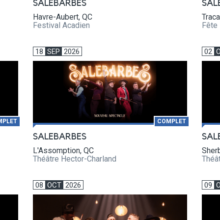
SALEBARBES
SAL
Havre-Aubert, QC
Traca
Festival Acadien
Fête 
18
SEP
2026
02
MPLET
COMPLET
SALEBARBES
SAL
L'Assomption, QC
Sher
Théâtre Hector-Charland
Théâ
08
OCT
2026
09