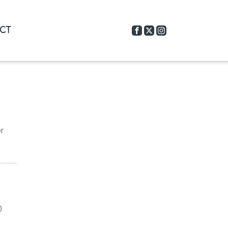
CT
r
0