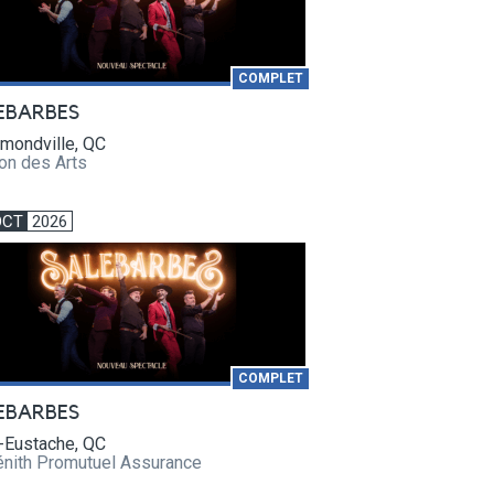
COMPLET
EBARBES
mondville, QC
on des Arts
OCT
2026
COMPLET
EBARBES
-Eustache, QC
énith Promutuel Assurance