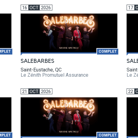
16
OCT
2026
17
MPLET
COMPLET
SALEBARBES
SAL
Saint-Eustache, QC
Saint
Le Zénith Promutuel Assurance
Le Z
21
OCT
2026
22
MPLET
COMPLET