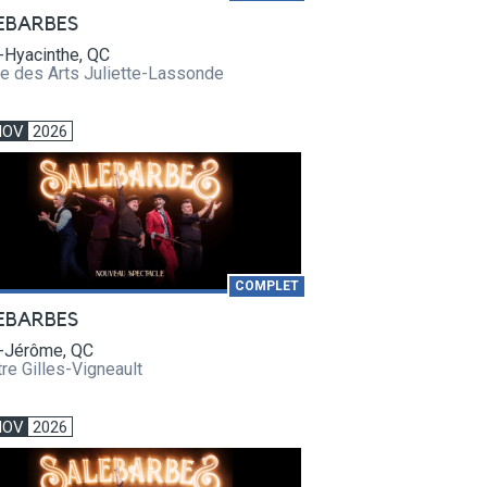
EBARBES
-Hyacinthe, QC
e des Arts Juliette-Lassonde
NOV
2026
COMPLET
EBARBES
t-Jérôme, QC
re Gilles-Vigneault
NOV
2026