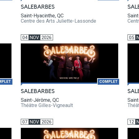
SALEBARBES
SAL
Saint-Hyacinthe, QC
Saint
Centre des Arts Juliette-Lassonde
Centr
04
NOV
2026
05
MPLET
COMPLET
SALEBARBES
SAL
Saint-Jérôme, QC
Sain
Théâtre Gilles-Vigneault
Théât
07
NOV
2026
12