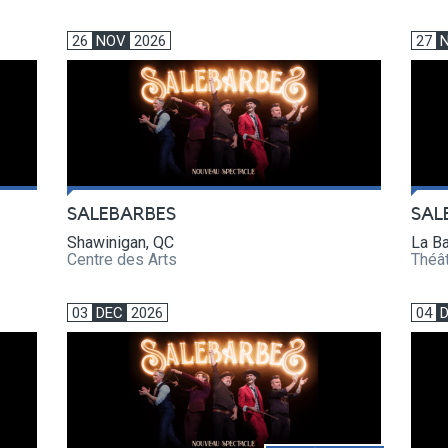
26
NOV
2026
27
SALEBARBES
SAL
Shawinigan, QC
La Ba
Centre des Arts
Théât
03
DEC
2026
04