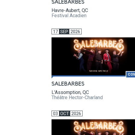
SALEBARBES
Havre-Aubert, QC
Festival Acadien
17
SEP
2026
CO
SALEBARBES
L'Assomption, QC
Théâtre Hector-Charland
03
OCT
2026