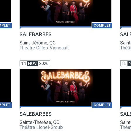
MPLET
COMPLET
SALEBARBES
SAL
Saint-Jérôme, QC
Sain
Théâtre Gilles-Vigneault
Théât
14
NOV
2026
15
MPLET
COMPLET
SALEBARBES
SAL
Sainte-Thérèse, QC
Sain
Théâtre Lionel-Groulx
Théât