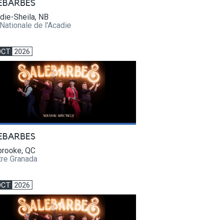
EBARBES
die-Sheila, NB
Nationale de l'Acadie
OCT
2026
EBARBES
brooke, QC
tre Granada
OCT
2026