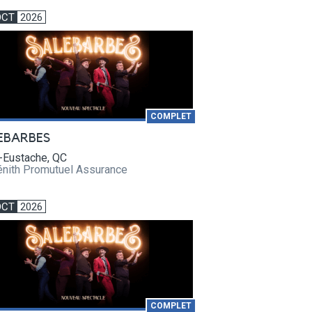
OCT
2026
COMPLET
EBARBES
-Eustache, QC
énith Promutuel Assurance
OCT
2026
COMPLET