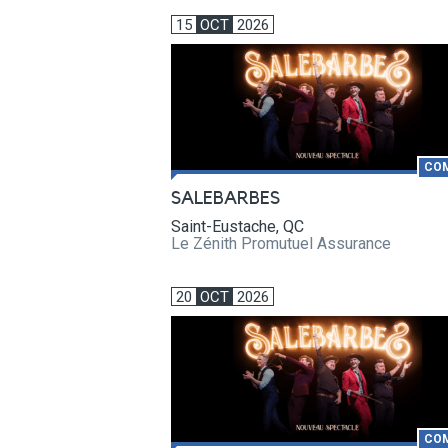
15
OCT
2026
CO
SALEBARBES
Saint-Eustache, QC
Le Zénith Promutuel Assurance
20
OCT
2026
CO