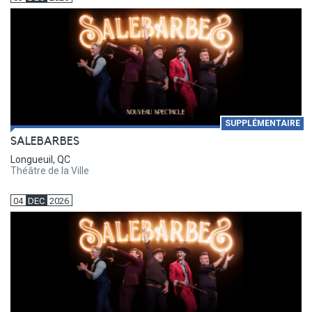
SUPPLÉMENTAIRE
SALEBARBES
Longueuil, QC
Théâtre de la Ville
04
DEC
2026