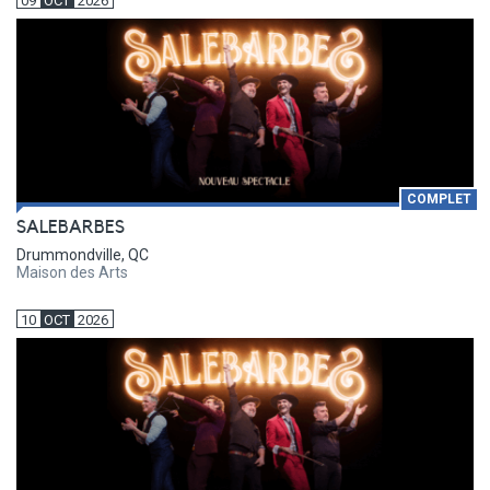
09
OCT
2026
COMPLET
SALEBARBES
Drummondville, QC
Maison des Arts
10
OCT
2026