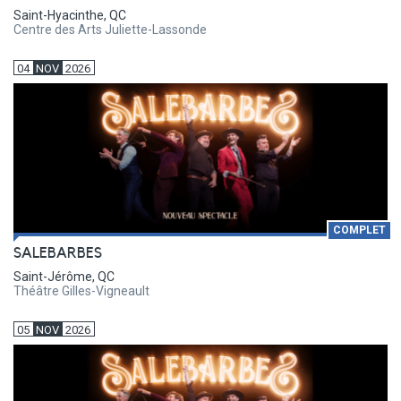
Saint-Hyacinthe, QC
Centre des Arts Juliette-Lassonde
04
NOV
2026
COMPLET
SALEBARBES
Saint-Jérôme, QC
Théâtre Gilles-Vigneault
05
NOV
2026