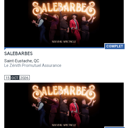
COMPLET
SALEBARBES
Saint-Eustache, QC
Le Zénith Promutuel Assurance
15
OCT
2026