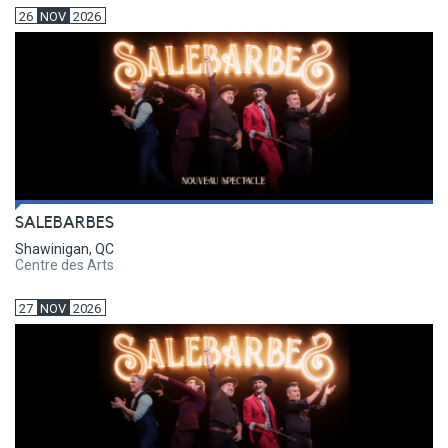
26
NOV
2026
SALEBARBES
Shawinigan, QC
Centre des Arts
27
NOV
2026