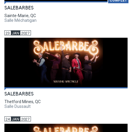
COMPLET
SALEBARBES
Sainte-Marie, QC
Salle Méchatigan
23
JAN
2027
SALEBARBES
Thetford Mines, QC
Salle Dussault
24
JAN
2027