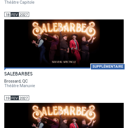
Théâtre Capitole
18
FEV
2027
SUPPLÉMENTAIRE
SALEBARBES
Brossard, QC
Théâtre Manuvie
19
FEV
2027