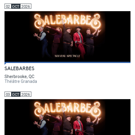
02
OCT
2026
SALEBARBES
Sherbrooke, QC
Théâtre Granada
03
OCT
2026