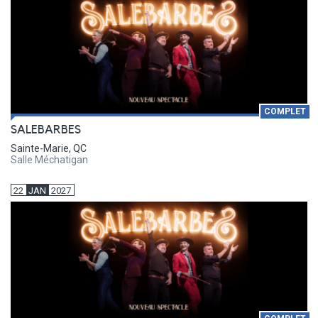
COMPLET
SALEBARBES
Sainte-Marie, QC
Salle Méchatigan
22
JAN
2027