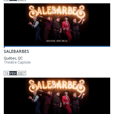
SALEBARBES
Québec, QC
Théâtre Capitole
13
FEV
2027