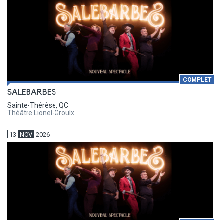
COMPLET
SALEBARBES
Sainte-Thérèse, QC
Théâtre Lionel-Groulx
13
NOV
2026