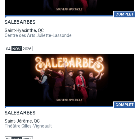
COMPLET
SALEBARBES
Saint-Hyacinthe, QC
Centre des Arts Juliette-Lassonde
04
NOV
2026
COMPLET
SALEBARBES
Saint-Jérôme, QC
Théâtre Gilles-Vigneault