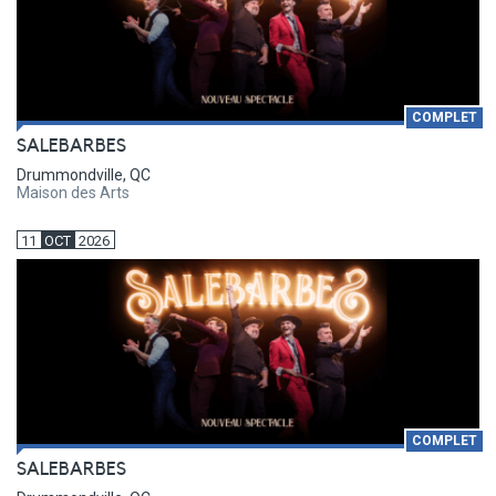
COMPLET
SALEBARBES
Drummondville, QC
Maison des Arts
11
OCT
2026
COMPLET
SALEBARBES