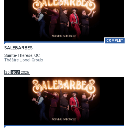
COMPLET
SALEBARBES
Sainte-Thérèse, QC
Théâtre Lionel-Groulx
25
NOV
2026