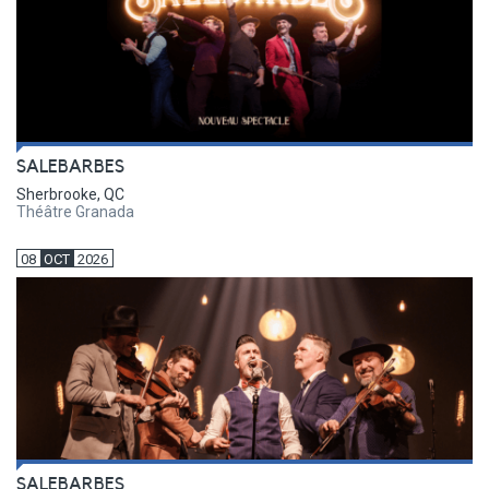
SALEBARBES
Sherbrooke, QC
Théâtre Granada
08
OCT
2026
SALEBARBES