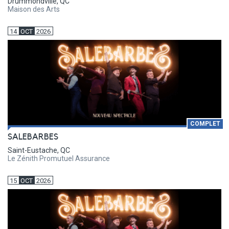
Drummondville, QC
Maison des Arts
14
OCT
2026
COMPLET
SALEBARBES
Saint-Eustache, QC
Le Zénith Promutuel Assurance
15
OCT
2026