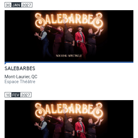
30
JAN
2027
SALEBARBES
Mont-Laurier, QC
Espace Théâtre
10
FEV
2027