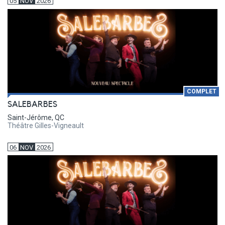
05
NOV
2026
COMPLET
SALEBARBES
Saint-Jérôme, QC
Théâtre Gilles-Vigneault
06
NOV
2026