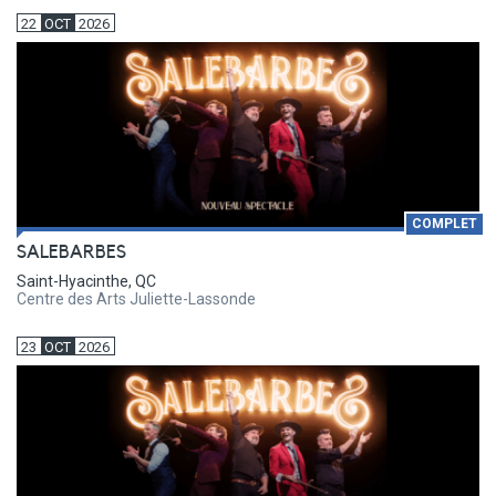
22
OCT
2026
COMPLET
SALEBARBES
Saint-Hyacinthe, QC
Centre des Arts Juliette-Lassonde
23
OCT
2026