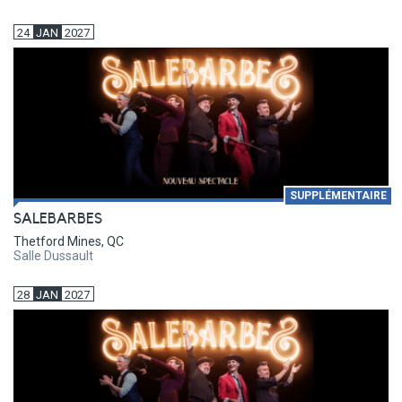
24
JAN
2027
SUPPLÉMENTAIRE
SALEBARBES
Thetford Mines, QC
Salle Dussault
28
JAN
2027