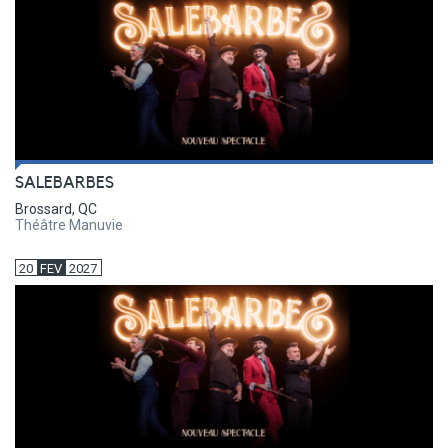
SALEBARBES
Brossard, QC
Théâtre Manuvie
20
FEV
2027