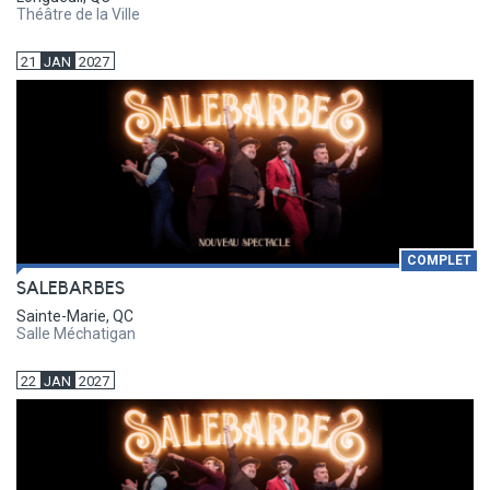
Théâtre de la Ville
21
JAN
2027
COMPLET
SALEBARBES
Sainte-Marie, QC
Salle Méchatigan
22
JAN
2027