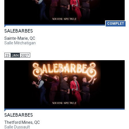
COMPLET
SALEBARBES
Sainte-Marie, QC
Salle Méchatigan
23
JAN
2027
SALEBARBES
Thetford Mines, QC
Salle Dussault