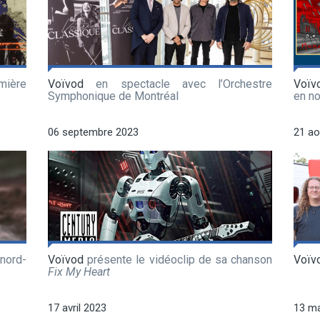
mière
Voïvod
en spectacle avec l’Orchestre
Voïv
Symphonique de Montréal
en no
06 septembre 2023
21 ao
ord-
Voïvod
présente le vidéoclip de sa chanson
Voïv
Fix My Heart
17 avril 2023
13 m