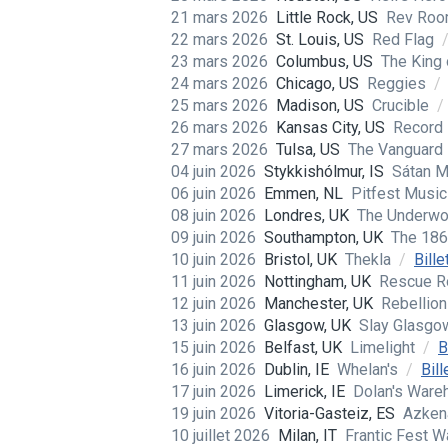
21 mars 2026
Little Rock, US
Rev Ro
22 mars 2026
St. Louis, US
Red Flag
23 mars 2026
Columbus, US
The King
24 mars 2026
Chicago, US
Reggies
/
25 mars 2026
Madison, US
Crucible
/
26 mars 2026
Kansas City, US
Record
27 mars 2026
Tulsa, US
The Vanguard
04 juin 2026
Stykkishólmur, IS
Sátan M
06 juin 2026
Emmen, NL
Pitfest Music
08 juin 2026
Londres, UK
The Underw
09 juin 2026
Southampton, UK
The 18
10 juin 2026
Bristol, UK
Thekla
/
Bille
11 juin 2026
Nottingham, UK
Rescue 
12 juin 2026
Manchester, UK
Rebellio
13 juin 2026
Glasgow, UK
Slay Glasg
15 juin 2026
Belfast, UK
Limelight
/
B
16 juin 2026
Dublin, IE
Whelan's
/
Bill
17 juin 2026
Limerick, IE
Dolan's War
19 juin 2026
Vitoria-Gasteiz, ES
Azken
10 juillet 2026
Milan, IT
Frantic Fest 