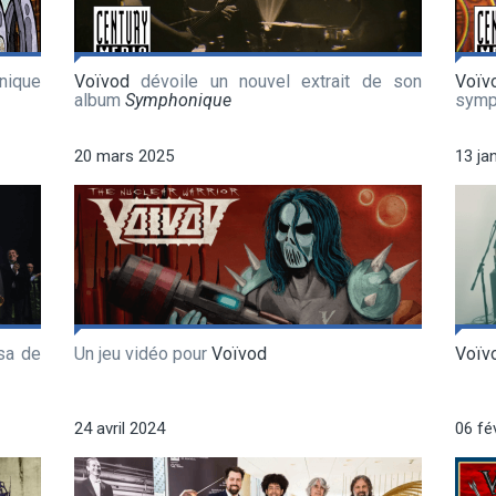
nique
Voïvod
dévoile un nouvel extrait de son
Voïv
album
Symphonique
symp
20 mars 2025
13 ja
sa de
Un jeu vidéo pour
Voïvod
Voïv
24 avril 2024
06 fé