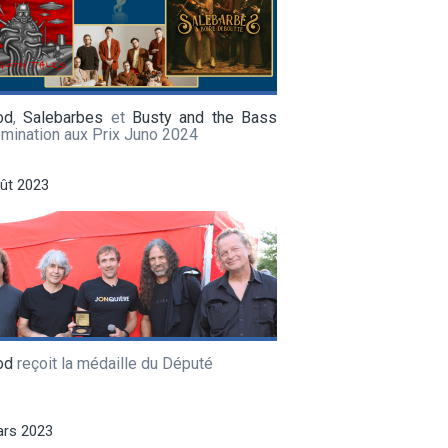
od
,
Salebarbes
et
Busty and the Bass
mination aux Prix Juno 2024
ût 2023
od
reçoit la médaille du Député
ars 2023