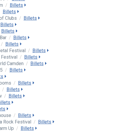
om
/
Billets
/
Billets
 of Clubs
/
Billets
Billets
Billets
 Bar
/
Billets
/
Billets
etal Festival
/
Billets
 Festival
/
Billets
orld Camden
/
Billets
65
/
Billets
ts
Rooms
/
Billets
n
/
Billets
ow
/
Billets
illets
ets
ehouse
/
Billets
a Rock Festival
/
Billets
Warm Up
/
Billets