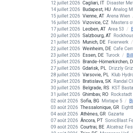
12 juillet 2026
Cagliari, IT
Disaster Me
14 juillet 2026
Budapest, HU
Analog M
15 juillet 2026
Vienne, AT
Arena Wien
16 juillet 2026
Vizovice, CZ
Masters o
17 juillet 2026
Leoben, AT
Area 53
/
B
20 juillet 2026
Salzbourg, AT
Rockhou
21 juillet 2026
Munich, DE
Feierwerk
/
22 juillet 2026
Weinheim, DE
Cafe Cen
23 juillet 2026
Essen, DE
Turock
/
Bil
25 juillet 2026
Brande-Hörnerkirchen, 
27 juillet 2026
Gdańsk, PL
Drizzly Gri
28 juillet 2026
Varsovie, PL
Klub Hyd
29 juillet 2026
Bratislava, SK
Randal C
30 juillet 2026
Belgrade, RS
KST Bast
31 juillet 2026
Ghimbav, RO
Rockstadt
02 août 2026
Sofia, BG
Mixtape 5
/
Bi
03 août 2026
Thessalonique, GR
Eight
04 août 2026
Athènes, GR
Gazarte
07 août 2026
Âncora, PT
SonicBlast F
09 août 2026
Courtrai, BE
Alcatraz Fes