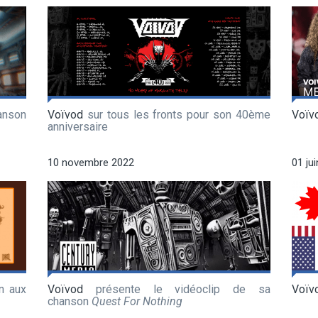
anson
Voïvod
sur tous les fronts pour son 40ème
Voïv
anniversaire
10 novembre 2022
01 ju
n aux
Voïvod
présente le vidéoclip de sa
Voïv
chanson
Quest For Nothing