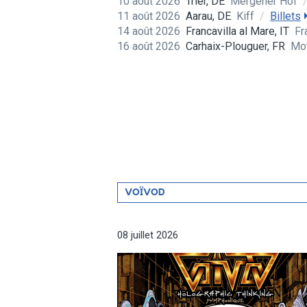
10 août 2026
Trier, DE
Mergener Hof
11 août 2026
Aarau, DE
Kiff
/
Billets
14 août 2026
Francavilla al Mare, IT
Fr
16 août 2026
Carhaix-Plouguer, FR
Mot
Filtrer
VOÏVOD
par
artiste
08 juillet 2026