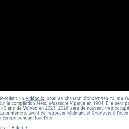
dévoilant un
vidéoclip
pour sa chanson
Condemned to the G
our la compilation
Metal Massacre V
parue en 1984. Elle sera par
s 40 ans de
Voïvod
en 2023. 2026 sera de nouveau très occupée 
u printemps, avant de retrouver Midnight et Cryptosis à l’occ
n Europe pendant tout l’été.
oes
/
Billets