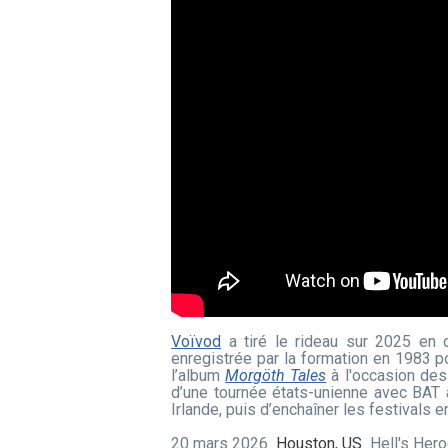
Voïvod
a tiré le rideau sur 2025 en 
enregistrée par la formation en 1983 p
l’album
Morgöth Tales
à l'occasion de
d’une tournée états-unienne avec BAT a
Irlande, puis d’enchaîner les festivals e
20 mars 2026
Houston, US
Hell's Her