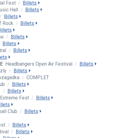
tal Fest
/
Billets
usic Hall
/
Billets
/
Billets
f Rock
/
Billets
illets
se
/
Billets
Billets
tral
/
Billets
lets
DE
Headbangers Open Air Festival
/
Billets
zzly
/
Billets
rozagadka
/
COMPLET
lub
/
Billets
a
/
Billets
 Extreme Fest
/
Billets
llets
ball Club
/
Billets
est
/
Billets
tival
/
Billets