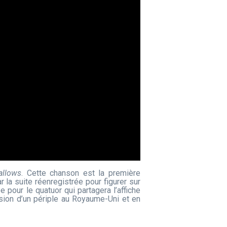
allows
. Cette chanson est la première
 la suite réenregistrée pour figurer sur
pour le quatuor qui partagera l’affiche
asion d’un périple au Royaume-Uni et en