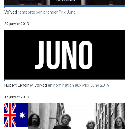
Voïvod
remporte son premier Prix Juno
29 janvier 2019
Hubert Lenoir
et
Voïvod
en nomination aux Prix Juno 2019
16 janvier 2019