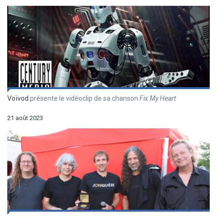
Voïvod
présente le vidéoclip de sa chanson
Fix My Heart
21 août 2023