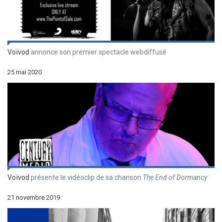
Voïvod
annonce son premier spectacle webdiffusé
25 mai 2020
Voïvod
présente le vidéoclip de sa chanson
The End of Dormancy
21 novembre 2019