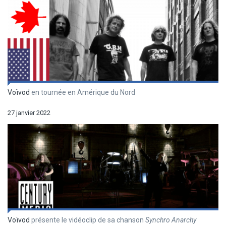
Voïvod
en tournée en Amérique du Nord
27 janvier 2022
Voïvod
présente le vidéoclip de sa chanson
Synchro Anarchy