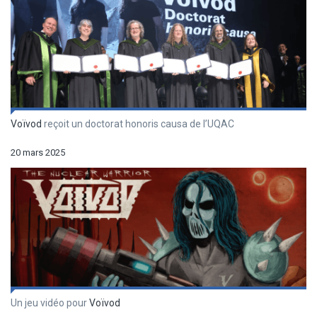
Voïvod
reçoit un doctorat honoris causa de l’UQAC
20 mars 2025
Un jeu vidéo pour
Voïvod