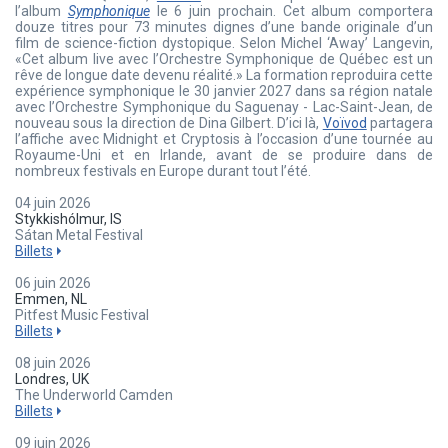
l’album
Symphonique
le 6 juin prochain. Cet album comportera
douze titres pour 73 minutes dignes d’une bande originale d’un
film de science-fiction dystopique. Selon Michel ‘Away’ Langevin,
«Cet album live avec l’Orchestre Symphonique de Québec est un
rêve de longue date devenu réalité.» La formation reproduira cette
expérience symphonique le 30 janvier 2027 dans sa région natale
avec l’Orchestre Symphonique du Saguenay - Lac-Saint-Jean, de
nouveau sous la direction de Dina Gilbert. D’ici là,
Voïvod
partagera
l’affiche avec Midnight et Cryptosis à l’occasion d’une tournée au
Royaume-Uni et en Irlande, avant de se produire dans de
nombreux festivals en Europe durant tout l’été.
04 juin 2026
Stykkishólmur, IS
Sátan Metal Festival
Billets
06 juin 2026
Emmen, NL
Pitfest Music Festival
Billets
08 juin 2026
Londres, UK
The Underworld Camden
Billets
09 juin 2026