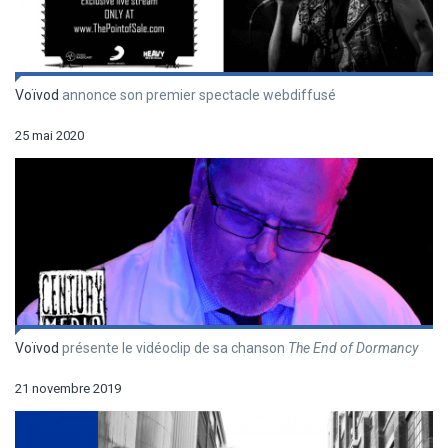
Voïvod
annonce son premier spectacle webdiffusé
25 mai 2020
Voïvod
présente le vidéoclip de sa chanson
The End of Dormancy
21 novembre 2019