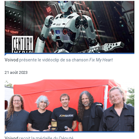
Voïvod
présente le vidéoclip de sa chanson
Fix My Heart
21 août 2023
Voïvod
reçoit la médaille du Député