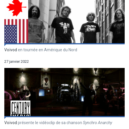
Voïvod
en tournée en Amérique du Nord
27 janvier 2022
Voïvod
présente le vidéoclip de sa chanson
Synchro Anarchy