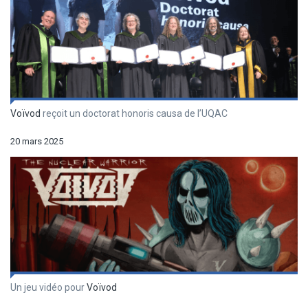
Voïvod
reçoit un doctorat honoris causa de l’UQAC
20 mars 2025
Un jeu vidéo pour
Voïvod