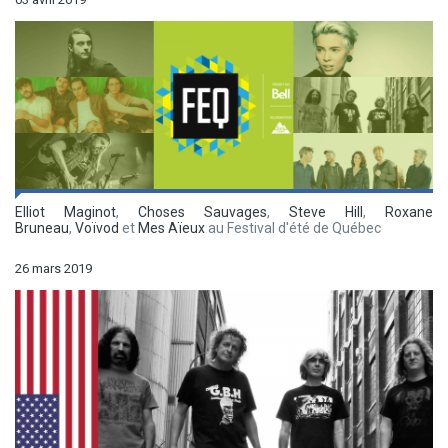
Elliot Maginot
,
Choses Sauvages
,
Steve Hill
,
Roxane
Bruneau
,
Voïvod
et
Mes Aïeux
au Festival d'été de Québec
26 mars 2019