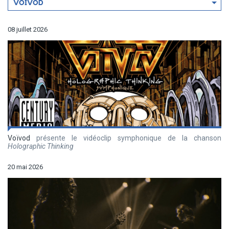
Filtrer
VOÏVOD
par
artiste
08 juillet 2026
Voïvod
présente le vidéoclip symphonique de la chanson
Holographic Thinking
20 mai 2026