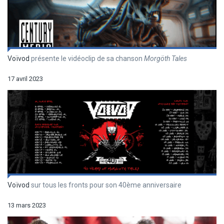
Voïvod
présente le vidéoclip de sa chanson
Morgöth Tales
17 avril 2023
Voïvod
sur tous les fronts pour son 40ème anniversaire
13 mars 2023