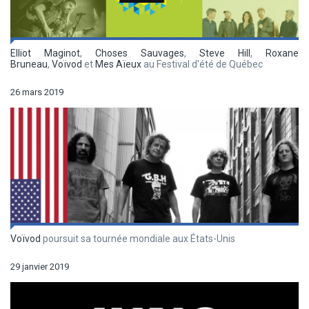
Elliot Maginot
,
Choses Sauvages
,
Steve Hill
,
Roxane
Bruneau
,
Voïvod
et
Mes Aïeux
au Festival d'été de Québec
26 mars 2019
Voïvod
poursuit sa tournée mondiale aux États-Unis
29 janvier 2019