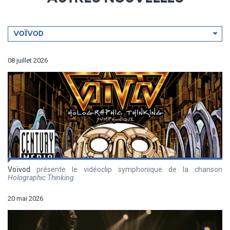
Filtrer
VOÏVOD
par
artiste
08 juillet 2026
Voïvod
présente le vidéoclip symphonique de la chanson
Holographic Thinking
20 mai 2026