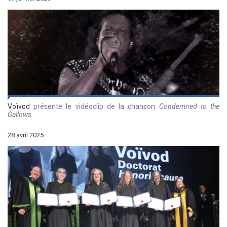
Voïvod
présente le vidéoclip de la chanson
Condemned to the
Gallows
28 avril 2025