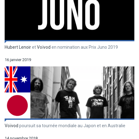
Hubert Lenoir
et
Voïvod
en nomination aux Prix Juno 2019
16 janvier 2019
Voïvod
poursuit sa tournée mondiale au Japon et en Australie
14 novembre 2018