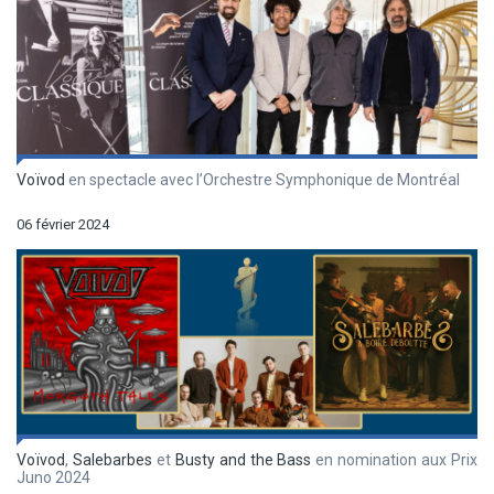
Voïvod
en spectacle avec l’Orchestre Symphonique de Montréal
06 février 2024
Voïvod
,
Salebarbes
et
Busty and the Bass
en nomination aux Prix
Juno 2024