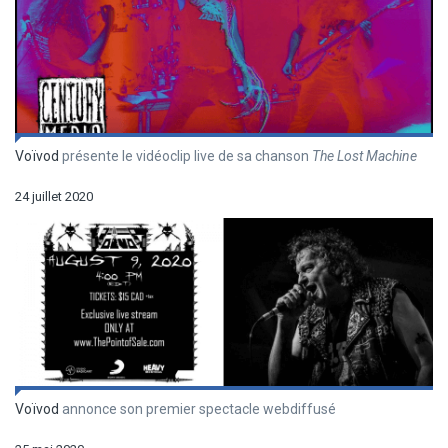
Voïvod
présente le vidéoclip live de sa chanson
The Lost Machine
24 juillet 2020
Voïvod
annonce son premier spectacle webdiffusé