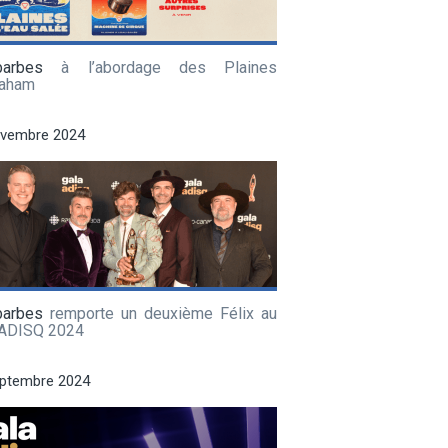
barbes
à l’abordage des Plaines
raham
ovembre 2024
barbes
remporte un deuxième Félix au
 ADISQ 2024
eptembre 2024