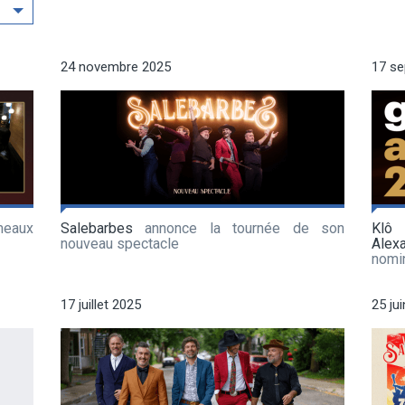
24 novembre 2025
17 s
meaux
Salebarbes
annonce la tournée de son
Klô
nouveau spectacle
Alex
nomi
17 juillet 2025
25 ju