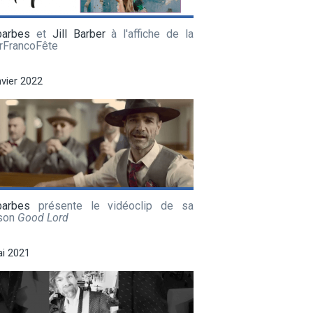
barbes
et
Jill Barber
à l'affiche de la
rFrancoFête
nvier 2022
barbes
présente le vidéoclip de sa
son
Good Lord
i 2021