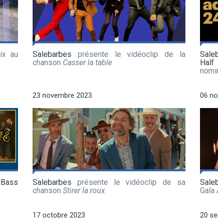
ix au
Salebarbes
présente le vidéoclip de la
Sale
chanson
Casser la table
Half
nomi
23 novembre 2023
06 n
 Bass
Salebarbes
présente le vidéoclip de sa
Sale
chanson
Stirer la roux
Gala
17 octobre 2023
20 s