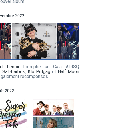
nouvel album
ovembre 2022
rt Lenoir
triomphe au Gala ADISQ
,
Salebarbes
,
Klô Pelgag
et
Half Moon
galement récompensés
ût 2022