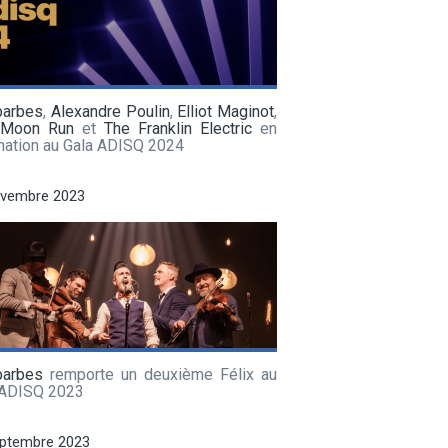
barbes
,
Alexandre Poulin
,
Elliot Maginot
,
 Moon Run
et
The Franklin Electric
en
nation au Gala ADISQ 2024
ovembre 2023
barbes
remporte un deuxième Félix au
 ADISQ 2023
eptembre 2023