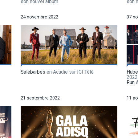
son nouvel album
son 
24 novembre 2022
07 n
Salebarbes
en Acadie sur ICI Télé
Hube
2022
Run
é
21 septembre 2022
11 ao