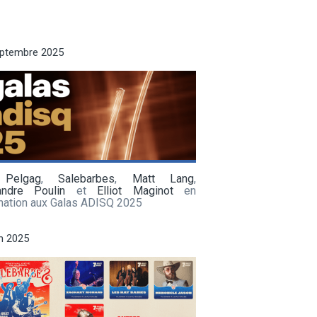
eptembre 2025
 Pelgag
,
Salebarbes
,
Matt Lang
,
andre Poulin
et
Elliot Maginot
en
nation aux Galas ADISQ 2025
in 2025