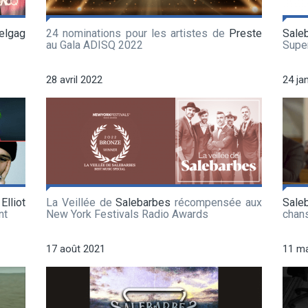
elgag
24 nominations pour les artistes de
Preste
Sale
au Gala ADISQ 2022
Supe
28 avril 2022
24 ja
,
Elliot
La Veillée de
Salebarbes
récompensée aux
Sale
nt
New York Festivals Radio Awards
chan
17 août 2021
11 ma