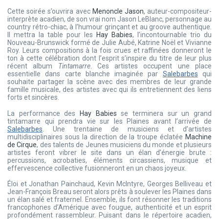
Cette soirée s’ouvrira avec
Menoncle Jason
, auteur-compositeur-
interprète acadien, de son vrai nom Jason LeBlanc, personnage au
country rétro-chiac, à l’humour grinçant et au groove authentique.
Il mettra la table pour les
Hay Babies
, l’incontournable trio du
Nouveau-Brunswick formé de Julie Aubé, Katrine Noël et Vivianne
Roy. Leurs compositions à la fois crues et raffinées donneront le
ton à cette célébration dont l’esprit s’inspire du titre de leur plus
récent album
Tintamarre
. Ces artistes occupent une place
essentielle dans carte blanche imaginée par
Salebarbes
qui
souhaite partager la scène avec des membres de leur grande
famille musicale, des artistes avec qui ils entretiennent des liens
forts et sincères.
La performance des
Hay Babies
se terminera sur un grand
tintamarre qui prendra vie sur les Plaines avant l’arrivée de
Salebarbes
. Une trentaine de musiciens et d’artistes
multidisciplinaires sous la direction de la troupe éclatée
Machine
de Cirque
, des talents de Jeunes musiciens du monde et plusieurs
artistes feront vibrer le site dans un élan d’énergie brute :
percussions, acrobaties, éléments circassiens, musique et
effervescence collective fusionneront en un chaos joyeux.
Éloi et Jonathan Painchaud, Kevin McIntyre, Georges Belliveau et
Jean-François Breau seront alors prêts à soulever les Plaines dans
un élan salé et fraternel. Ensemble, ils font résonner les traditions
francophones d’Amérique avec fougue, authenticité et un esprit
profondément rassembleur. Puisant dans le répertoire acadien,