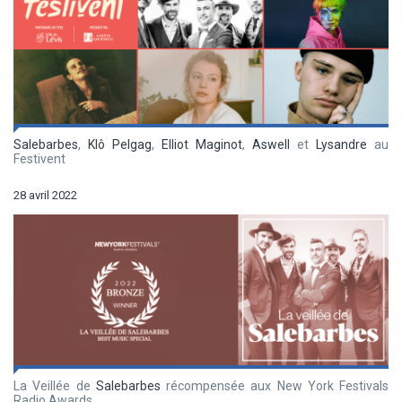
Salebarbes
,
Klô Pelgag
,
Elliot Maginot
,
Aswell
et
Lysandre
au
Festivent
28 avril 2022
La Veillée de
Salebarbes
récompensée aux New York Festivals
Radio Awards