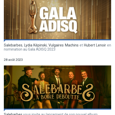
Salebarbes
,
Lydia Képinski
,
Vulgaires Machins
et
Hubert Lenoir
en
nomination au Gala ADISQ 2023
28 août 2023
Salebarbes
vous invite au lancement de son nouvel album