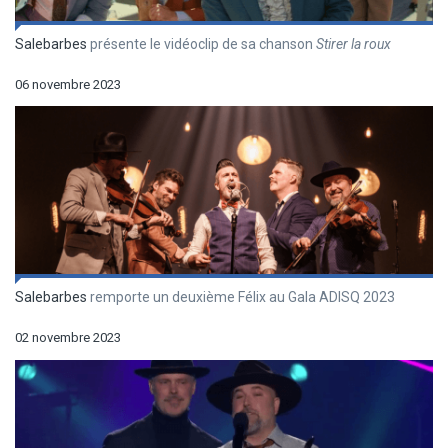
Salebarbes
présente le vidéoclip de sa chanson
Stirer la roux
06 novembre 2023
Salebarbes
remporte un deuxième Félix au Gala ADISQ 2023
02 novembre 2023