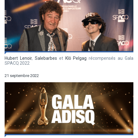
Hubert Lenoir
,
Salebarbes
et
Klô Pelgag
récompensés au Gala
SPACQ 2022
21 septembre 2022