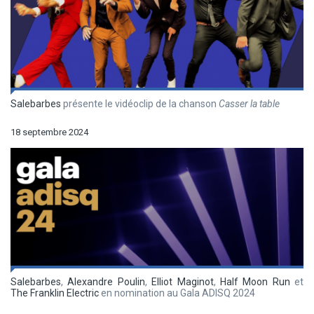
Salebarbes
présente le vidéoclip de la chanson
Casser la table
18 septembre 2024
Salebarbes
,
Alexandre Poulin
,
Elliot Maginot
,
Half Moon Run
et
The Franklin Electric
en nomination au Gala ADISQ 2024