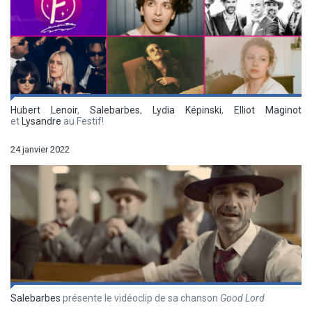
Hubert Lenoir
,
Salebarbes
,
Lydia Képinski
,
Elliot Maginot
et
Lysandre
au Festif!
24 janvier 2022
Salebarbes
présente le vidéoclip de sa chanson
Good Lord