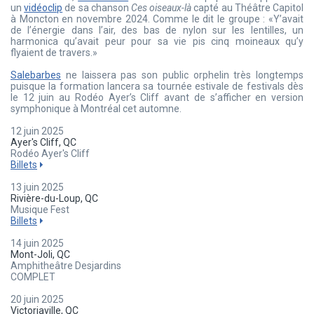
un
vidéoclip
de sa chanson
Ces oiseaux-là
capté au Théâtre Capitol
à Moncton en novembre 2024. Comme le dit le groupe : «Y’avait
de l’énergie dans l’air, des bas de nylon sur les lentilles, un
harmonica qu’avait peur pour sa vie pis cinq moineaux qu’y
flyaient de travers.»
Salebarbes
ne laissera pas son public orphelin très longtemps
puisque la formation lancera sa tournée estivale de festivals dès
le 12 juin au Rodéo Ayer’s Cliff avant de s’afficher en version
symphonique à Montréal cet automne.
12 juin 2025
Ayer's Cliff, QC
Rodéo Ayer's Cliff
Billets
13 juin 2025
Rivière-du-Loup, QC
Musique Fest
Billets
14 juin 2025
Mont-Joli, QC
Amphitheâtre Desjardins
COMPLET
20 juin 2025
Victoriaville, QC