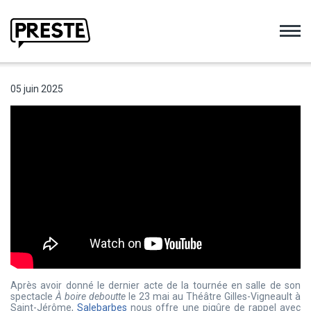
Preste
05 juin 2025
Après avoir donné le dernier acte de la tournée en salle de son
spectacle
À boire deboutte
le 23 mai au Théâtre Gilles-Vigneault à
Saint-Jérôme,
Salebarbes
nous offre une piqûre de rappel avec