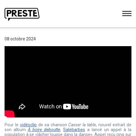
Preste
08 octobre 2024
Pour le
vidéoclip
de sa chanson
Casser la table
, nouvel extrait de
son album
À boire deboutte
,
Salebarbes
a lancé un appel à la
population à se «lâcher lousse dans la danse». Appel reçu cinq sur