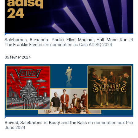
Salebarbes
,
Alexandre Poulin
,
Elliot Maginot
,
Half Moon Run
et
The Franklin Electric
en nomination au Gala ADISQ 2024
06 février 2024
Voïvod
,
Salebarbes
et
Busty and the Bass
en nomination aux Prix
Juno 2024