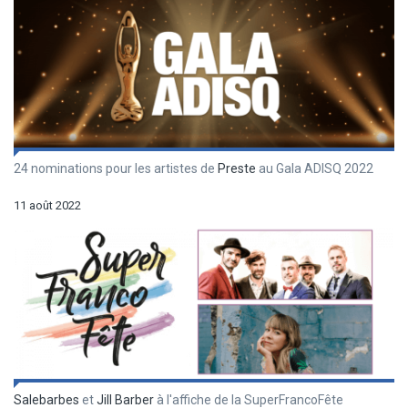
24 nominations pour les artistes de
Preste
au Gala ADISQ 2022
11 août 2022
Salebarbes
et
Jill Barber
à l'affiche de la SuperFrancoFête