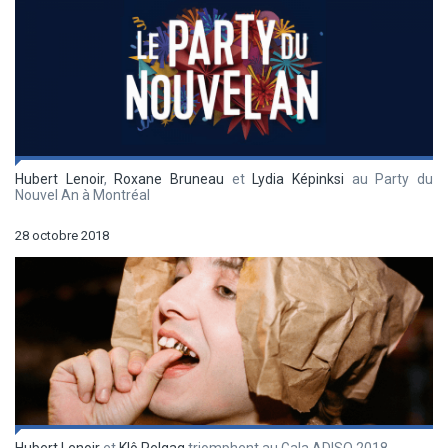
Hubert Lenoir
,
Roxane Bruneau
et
Lydia Képinksi
au Party du
Nouvel An à Montréal
28 octobre 2018
Hubert Lenoir
et
Klô Pelgag
triomphent au Gala ADISQ 2018