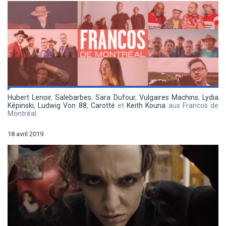
Hubert Lenoir
,
Salebarbes
,
Sara Dufour
,
Vulgaires Machins
,
Lydia
Képinski
,
Ludwig Von 88
,
Carotté
et
Keith Kouna
aux Francos de
Montréal
18 avril 2019