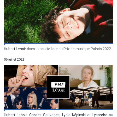
Hubert Lenoir
dans la courte liste du Prix de musique Polaris 2022
06 juillet 2022
Hubert Lenoir
,
Choses Sauvages
,
Lydia Képinski
et
Lysandre
au