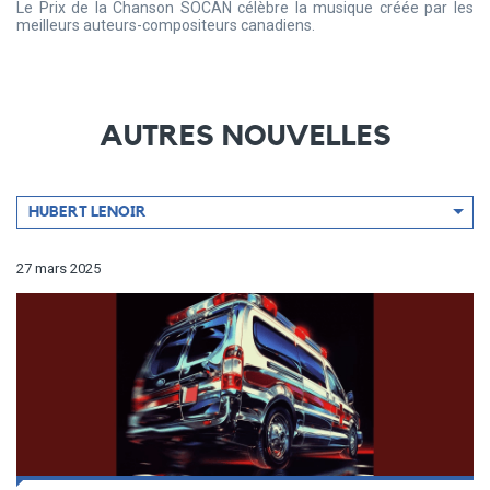
Le Prix de la Chanson SOCAN célèbre la musique créée par les
meilleurs auteurs-compositeurs canadiens.
AUTRES NOUVELLES
Filtrer
HUBERT LENOIR
par
artiste
27 mars 2025