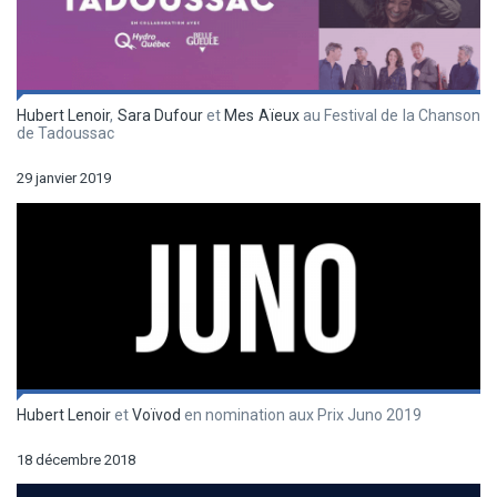
Hubert Lenoir
,
Sara Dufour
et
Mes Aïeux
au Festival de la Chanson
de Tadoussac
29 janvier 2019
Hubert Lenoir
et
Voïvod
en nomination aux Prix Juno 2019
18 décembre 2018