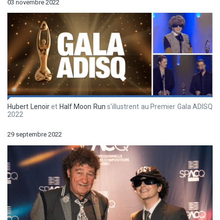
03 novembre 2022
Hubert Lenoir
et
Half Moon Run
s'illustrent au Premier Gala ADISQ
2022
29 septembre 2022