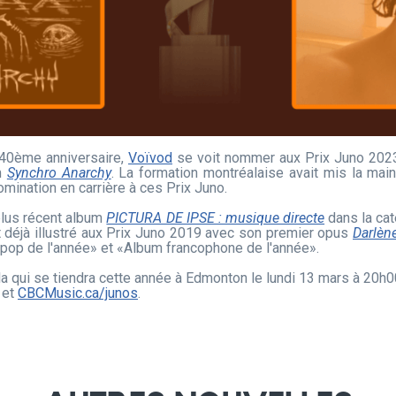
40ème anniversaire,
Voïvod
se voit nommer aux Prix Juno 202
um
Synchro Anarchy
. La formation montréalaise avait mis la mai
mination en carrière à ces Prix Juno.
plus récent album
PICTURA DE IPSE : musique directe
dans la cat
 déjà illustré aux Prix Juno 2019 avec son premier opus
Darlèn
pop de l'année» et «Album francophone de l'année».
la qui se tiendra cette année à Edmonton le lundi 13 mars à 20h
 et
CBCMusic.ca/junos
.