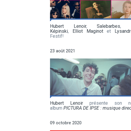
Hubert Lenoir
,
Salebarbes
Képinski
,
Elliot Maginot
et
Lysand
Festif!
23 août 2021
Hubert Lenoir
présente son no
album
PICTURA DE IPSE : musique dire
09 octobre 2020