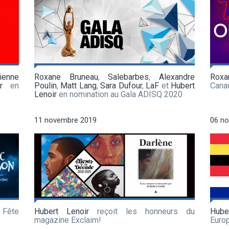
ienne
Roxane Bruneau
,
Salebarbes
,
Alexandre
Roxa
r
en
Poulin
,
Matt Lang
,
Sara Dufour
,
LaF
et
Hubert
Cana
Lenoir
en nomination au Gala ADISQ 2020
11 novembre 2019
06 n
 Fête
Hubert Lenoir
reçoit les honneurs du
Hube
magazine Exclaim!
Euro