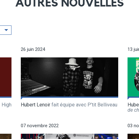
AUTRES NOUVELLES
26 juin 2024
13 ju
 High
Hubert Lenoir
fait équipe avec P’tit Belliveau
Huber
de c
07 novembre 2022
03 n