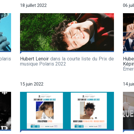
18 juillet 2022
06 jui
laris
Hubert Lenoir
dans la courte liste du Prix de
Hube
musique Polaris 2022
Képi
Émer
15 juin 2022
14 ju