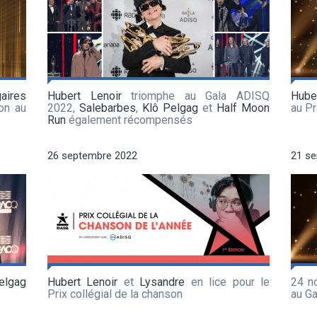
gaires
Hubert Lenoir
triomphe au Gala ADISQ
Hube
on au
2022,
Salebarbes
,
Klô Pelgag
et
Half Moon
au P
Run
également récompensés
26 septembre 2022
21 s
elgag
Hubert Lenoir
et
Lysandre
en lice pour le
24 n
Prix collégial de la chanson
au G