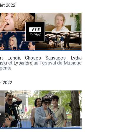
llet 2022
rt Lenoir
,
Choses Sauvages
,
Lydia
nski
et
Lysandre
au Festival de Musique
gente
in 2022