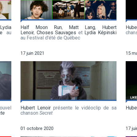
,
Lydia
Half Moon Run
,
Matt Lang
,
Hubert
Hube
re
au
Lenoir
,
Choses Sauvages
et
Lydia Képinski
chan
au Festival d'été de Québec
17 juin 2021
15 m
uvel
Hubert Lenoir
présente le vidéoclip de sa
Huber
cte
chanson
Secret
01 octobre 2020
17 ju