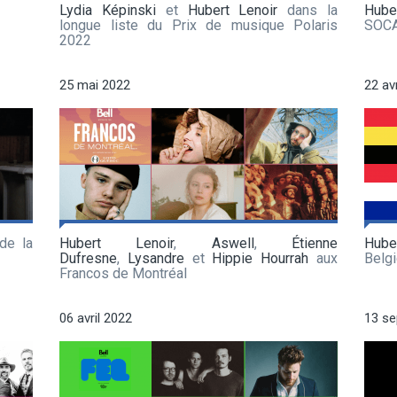
Lydia Képinski
et
Hubert Lenoir
dans la
Huber
longue liste du Prix de musique Polaris
SOC
2022
25 mai 2022
22 av
de la
Hubert Lenoir
,
Aswell
,
Étienne
Hube
Dufresne
,
Lysandre
et
Hippie Hourrah
aux
Belg
Francos de Montréal
06 avril 2022
13 s