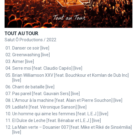
TOUT AU TOUR
Salut Ô Productions / 2022
Danser ce soir [live]
Greenwashing [live]
Aimer [live]
Serre moi [feat. Claudio Capéo] [live]
Brian Williamson XXV [feat. Bouchkour et Komlan de Dub Inc]
[live]
Chant de bataille [live]
Pas pareil [feat. Gauvain Sers] [live]
L'Amour à la machine [feat. Alain et Pierre Souchon] [live]
Ladilafé [feat. Véronique Sanson] [live]
Un homme qui aime les femmes [feat. L.E.J.] [live]
El Dulce de Leche [feat. Bénabar et L.E.J.] [live]
La Main verte – Douanier 007 [feat. Mike et Riké de Sinsémilia]
[live]