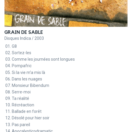
GRAIN DE SABLE
Disques Indica / 2003
G8
Sortez-les
Comme les journées sont longues
Pompafric
Si la vie m'a mis là
Dans les nuages
Monsieur Bibendum
Serre-moi
Ta réalité
Récréaction
Ballade en forêt
Désolé pour hier soir
Pas pareil
Apocalypticodramatic