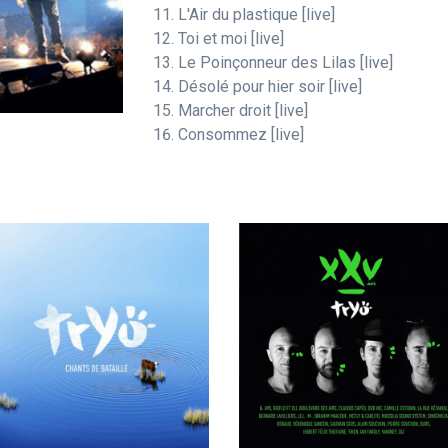
L'Air du plastique [live]
Toi et moi [live]
Le Poinçonneur des Lilas [live]
Désolé pour hier soir [live]
Marcher droit [live]
Consommez [live]