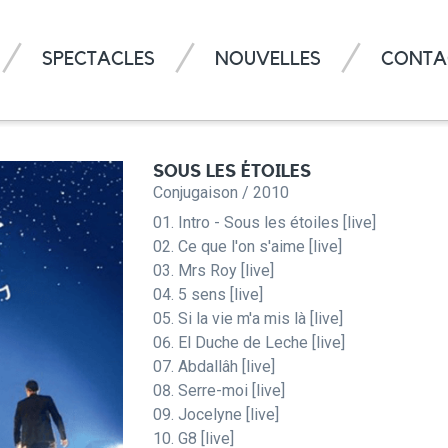
SPECTACLES
NOUVELLES
CONTA
SOUS LES ÉTOILES
Conjugaison / 2010
Intro - Sous les étoiles [live]
Ce que l'on s'aime [live]
Mrs Roy [live]
5 sens [live]
Si la vie m'a mis là [live]
El Duche de Leche [live]
Abdallâh [live]
Serre-moi [live]
Jocelyne [live]
G8 [live]