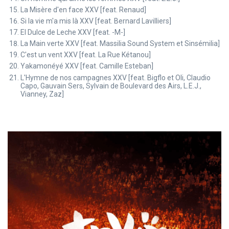
La Misère d'en face XXV [feat. Renaud]
Si la vie m'a mis là XXV [feat. Bernard Lavilliers]
El Dulce de Leche XXV [feat. -M-]
La Main verte XXV [feat. Massilia Sound System et Sinsémilia]
C'est un vent XXV [feat. La Rue Kétanou]
Yakamonéyé XXV [feat. Camille Esteban]
L'Hymne de nos campagnes XXV [feat. Bigflo et Oli, Claudio
Capo, Gauvain Sers, Sylvain de Boulevard des Airs, L.E.J.,
Vianney, Zaz]