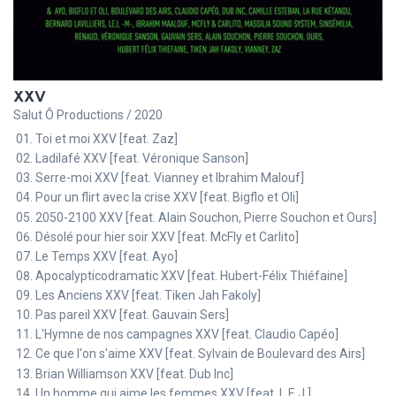
XXV
Salut Ô Productions / 2020
Toi et moi XXV [feat. Zaz]
Ladilafé XXV [feat. Véronique Sanson]
Serre-moi XXV [feat. Vianney et Ibrahim Malouf]
Pour un flirt avec la crise XXV [feat. Bigflo et Oli]
2050-2100 XXV [feat. Alain Souchon, Pierre Souchon et Ours]
Désolé pour hier soir XXV [feat. McFly et Carlito]
Le Temps XXV [feat. Ayo]
Apocalypticodramatic XXV [feat. Hubert-Félix Thiéfaine]
Les Anciens XXV [feat. Tiken Jah Fakoly]
Pas pareil XXV [feat. Gauvain Sers]
L'Hymne de nos campagnes XXV [feat. Claudio Capéo]
Ce que l'on s'aime XXV [feat. Sylvain de Boulevard des Airs]
Brian Williamson XXV [feat. Dub Inc]
Un homme qui aime les femmes XXV [feat. L.E.J.]