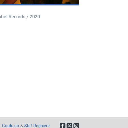
abel Records / 2020
ar
Coutu.co
&
Stef Regniere