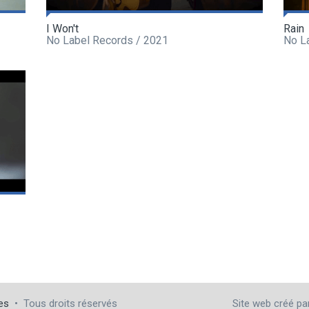
I Won't
Rain
No Label Records / 2021
No L
es
•
Tous droits réservés
Site web créé p