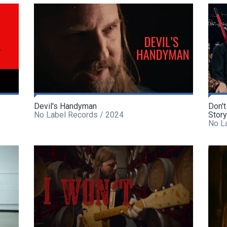
Devil's Handyman
Don't
No Label Records / 2024
Story
No L