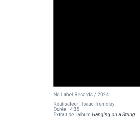
No Label Records / 2024
Réalisateur : Isaac Tremblay
Durée : 4:35
Extrait de l'album
Hanging on a String