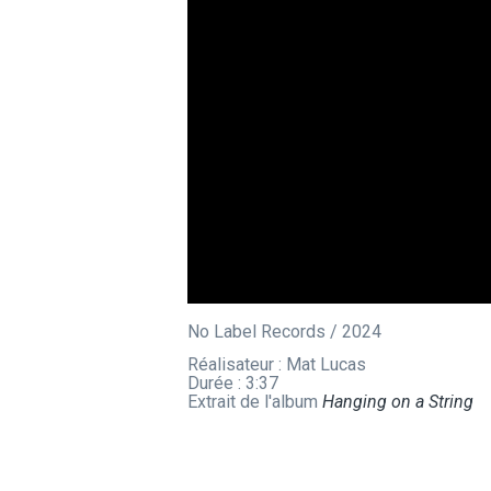
No Label Records / 2024
Réalisateur : Mat Lucas
Durée : 3:37
Extrait de l'album
Hanging on a String