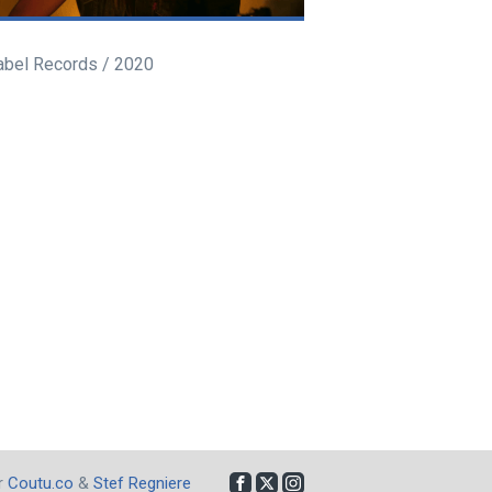
abel Records / 2020
ar
Coutu.co
&
Stef Regniere