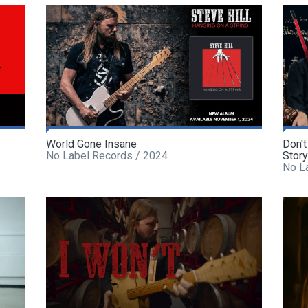
World Gone Insane
Don't
No Label Records / 2024
Story
No L