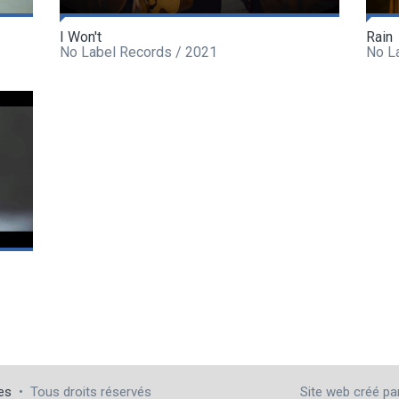
I Won't
Rain
No Label Records / 2021
No L
es
•
Tous droits réservés
Site web créé p