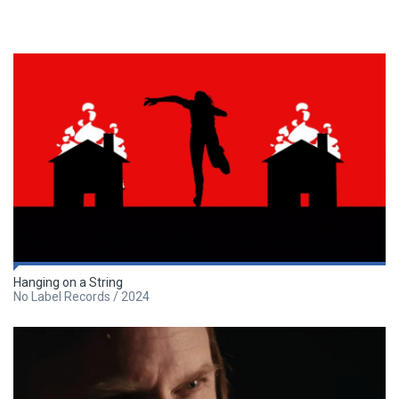
Hanging on a String
No Label Records / 2024