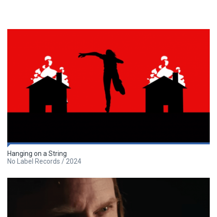
Hanging on a String
No Label Records / 2024