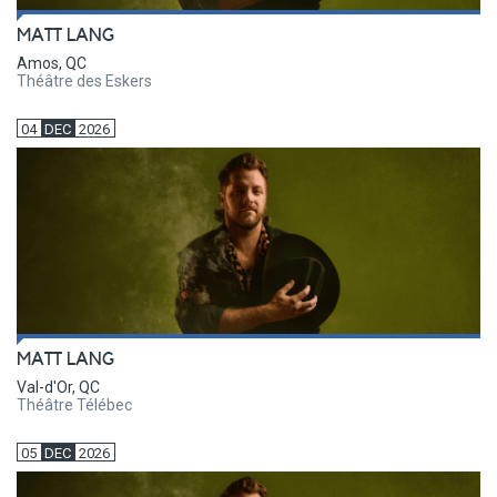
MATT LANG
Amos, QC
Théâtre des Eskers
04
DEC
2026
MATT LANG
Val-d'Or, QC
Théâtre Télébec
05
DEC
2026