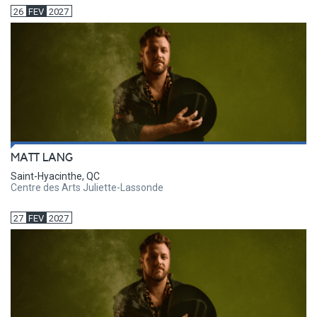
26
FEV
2027
MATT LANG
Saint-Hyacinthe, QC
Centre des Arts Juliette-Lassonde
27
FEV
2027