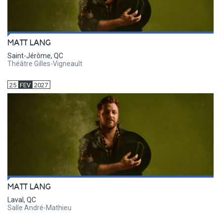
MATT LANG
Saint-Jérôme, QC
Théâtre Gilles-Vigneault
25
FEV
2027
MATT LANG
Laval, QC
Salle André-Mathieu