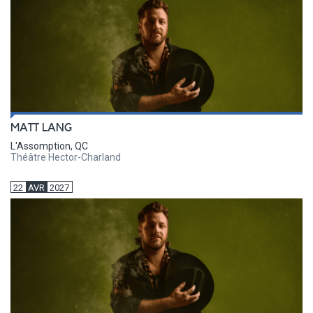
MATT LANG
L'Assomption, QC
Théâtre Hector-Charland
22
AVR
2027