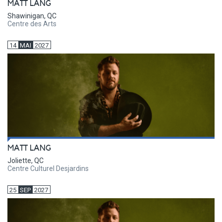
MATT LANG
Shawinigan, QC
Centre des Arts
14
MAI
2027
MATT LANG
Joliette, QC
Centre Culturel Desjardins
25
SEP
2027