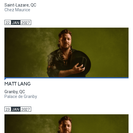
Saint-Lazare, QC
Chez Maurice
22
JAN
2027
MATT LANG
Granby, QC
Palace de Granby
23
JAN
2027