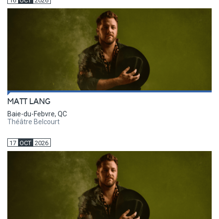
16
OCT
2026
MATT LANG
Baie-du-Febvre, QC
Théâtre Belcourt
17
OCT
2026