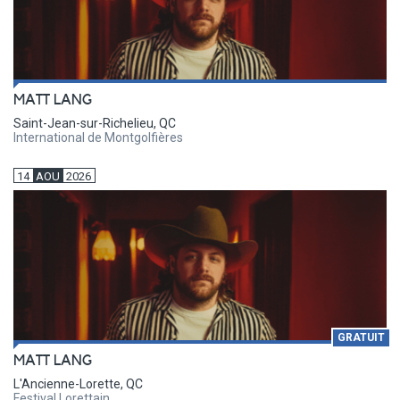
MATT LANG
Saint-Jean-sur-Richelieu, QC
International de Montgolfières
14
AOU
2026
GRATUIT
MATT LANG
L'Ancienne-Lorette, QC
Festival Lorettain