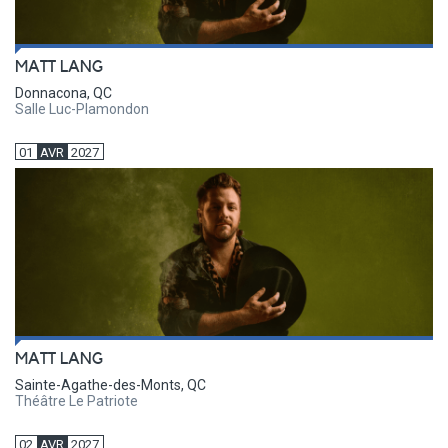
MATT LANG
Donnacona, QC
Salle Luc-Plamondon
01
AVR
2027
MATT LANG
Sainte-Agathe-des-Monts, QC
Théâtre Le Patriote
02
AVR
2027