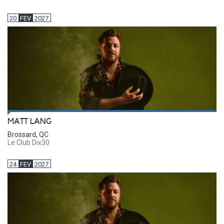
20
FEV
2027
MATT LANG
Brossard, QC
Le Club Dix30
24
FEV
2027