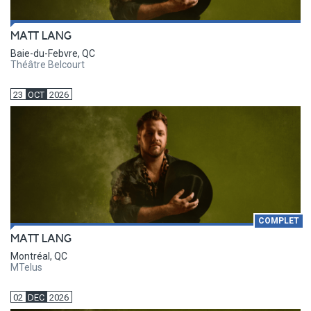
MATT LANG
Baie-du-Febvre, QC
Théâtre Belcourt
23
OCT
2026
COMPLET
MATT LANG
Montréal, QC
MTelus
02
DEC
2026