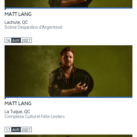
MATT LANG
Lachute, QC
Scène Desjardins d'Argenteuil
16
AVR
2027
MATT LANG
La Tuque, QC
Complexe Culturel Félix-Leclerc
17
AVR
2027