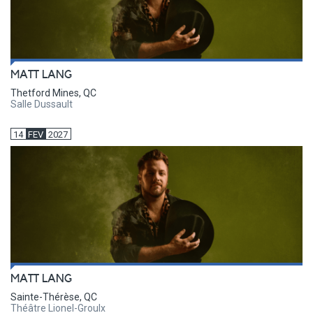
MATT LANG
Thetford Mines, QC
Salle Dussault
14
FEV
2027
MATT LANG
Sainte-Thérèse, QC
Théâtre Lionel-Groulx