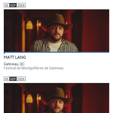
02
SEP
2026
MATT LANG
Gatineau, QC
Festival de Montgolfières de Gatineau
05
SEP
2026