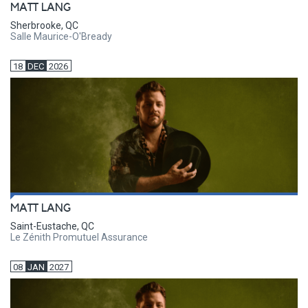
MATT LANG
Sherbrooke, QC
Salle Maurice-O'Bready
18
DEC
2026
MATT LANG
Saint-Eustache, QC
Le Zénith Promutuel Assurance
08
JAN
2027