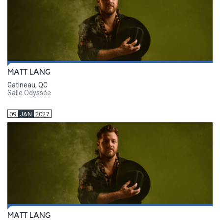
MATT LANG
Gatineau, QC
Salle Odyssée
09
JAN
2027
MATT LANG