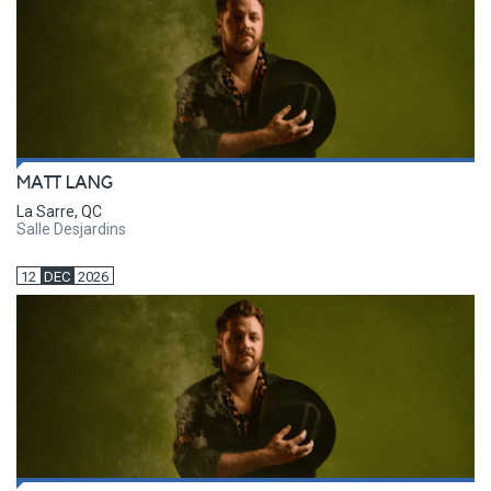
MATT LANG
La Sarre, QC
Salle Desjardins
12
DEC
2026