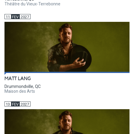
Théâtre du Vieux-Terrebonne
11
FEV
2027
MATT LANG
Drummondville, QC
Maison des Arts
13
FEV
2027