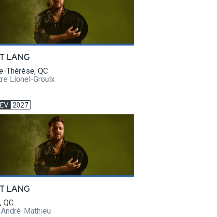
T LANG
te-Thérèse, QC
re Lionel-Groulx
FEV
2027
T LANG
, QC
e André-Mathieu