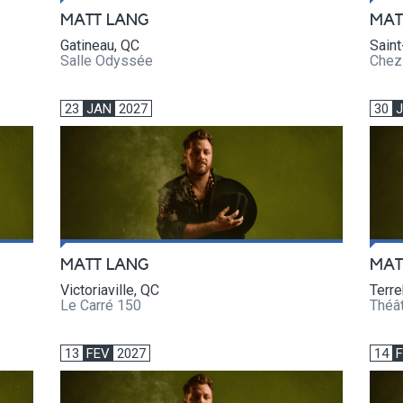
MATT LANG
MAT
Gatineau, QC
Saint
Salle Odyssée
Chez
23
JAN
2027
30
MATT LANG
MAT
Victoriaville, QC
Terr
Le Carré 150
Théâ
13
FEV
2027
14