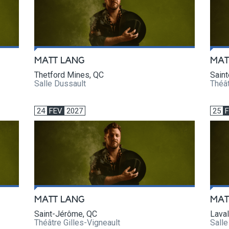
MATT LANG
MAT
Thetford Mines, QC
Sain
Salle Dussault
Théât
24
FEV
2027
25
MATT LANG
MAT
Saint-Jérôme, QC
Laval
Théâtre Gilles-Vigneault
Sall