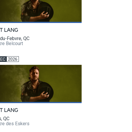
T LANG
-du-Febvre, QC
re Belcourt
DEC
2026
T LANG
, QC
tre des Eskers