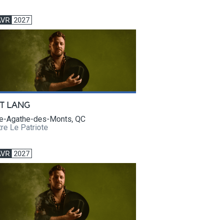
AVR
2027
T LANG
te-Agathe-des-Monts, QC
re Le Patriote
AVR
2027