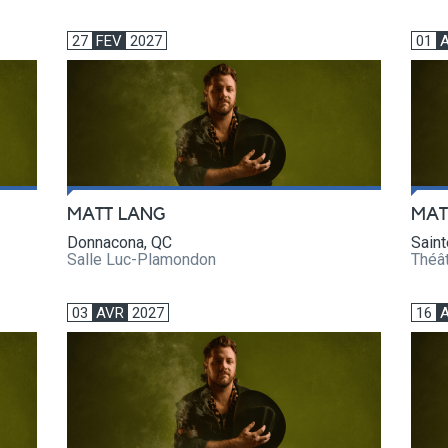
27
FEV
2027
01
MATT LANG
MAT
Donnacona, QC
Sain
Salle Luc-Plamondon
Théât
03
AVR
2027
16