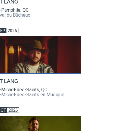
T LANG
t-Pamphile, QC
val du Bûcheux
SEP
2026
T LANG
-Michel-des-Saints, QC
t-Michel-des-Saints en Musique
OCT
2026