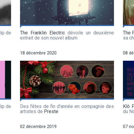
lip de
The Franklin Electric
dévoile un deuxième
The F
extrait de son nouvel album
sa c
18 décembre 2020
08 d
lip de
Des fêtes de fin d'année en compagnie des
Klô 
artistes de
Preste
du No
02 décembre 2019
07 n