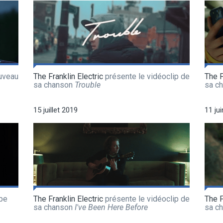
uveau
The Franklin Electric
présente le vidéoclip de
The F
sa chanson
Trouble
sa c
15 juillet 2019
11 ju
pe
The Franklin Electric
présente le vidéoclip de
The F
sa chanson
I've Been Here Before
sa c