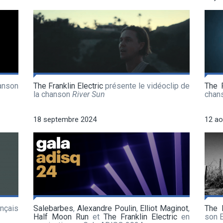
anson
The Franklin Electric
présente le vidéoclip de
The F
la chanson
River Sun
chan
18 septembre 2024
12 ao
nçais
Salebarbes
,
Alexandre Poulin
,
Elliot Maginot
,
The F
Half Moon Run
et
The Franklin Electric
en
son 