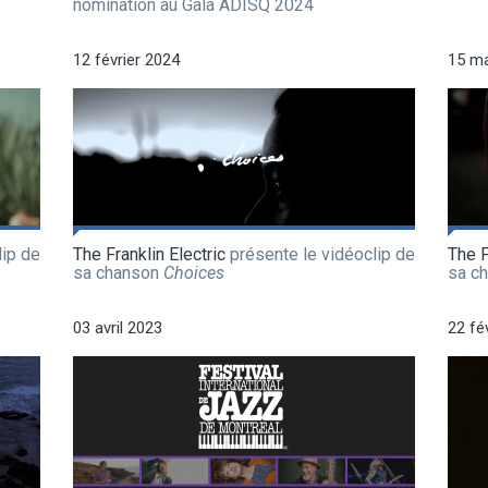
nomination au Gala ADISQ 2024
12 février 2024
15 ma
lip de
The Franklin Electric
présente le vidéoclip de
The F
sa chanson
Choices
sa c
03 avril 2023
22 fé