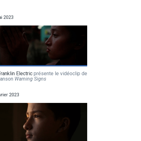
i 2023
ranklin Electric
présente le vidéoclip de
hanson
Warning Signs
vrier 2023