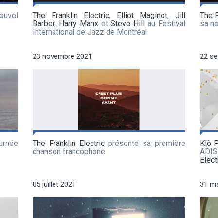
ouvel
The Franklin Electric
,
Elliot Maginot
,
Jill
The F
Barber
,
Harry Manx
et
Steve Hill
au Festival
sa n
International de Jazz de Montréal
23 novembre 2021
22 s
née
The Franklin Electric
présente sa première
Klô 
chanson francophone
ADIS
Elect
05 juillet 2021
31 ma