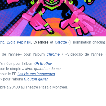
ric
,
Lydia Képinski
,
Lysandre
et
Carotté
(1 nomination chacun) 
de l'année» pour l'album
Chrome
/ «Vidéoclip de l'année –
l'année» pour l'album
Oh Brother
pour le simple
J'aime quand on danse
 pour le EP
Les Heures innocentes
e» pour l'album
Glouton gluten
bre à 20h00 au Théâtre Plaza à Montréal.