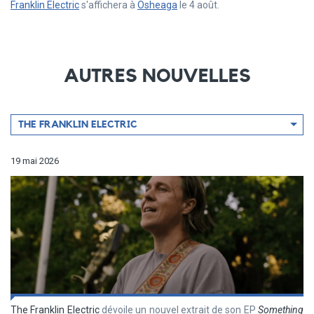
Franklin Electric
s'affichera à
Osheaga
le 4 août.
AUTRES NOUVELLES
Filtrer
THE FRANKLIN ELECTRIC
par
artiste
19 mai 2026
The Franklin Electric
dévoile un nouvel extrait de son EP
Something