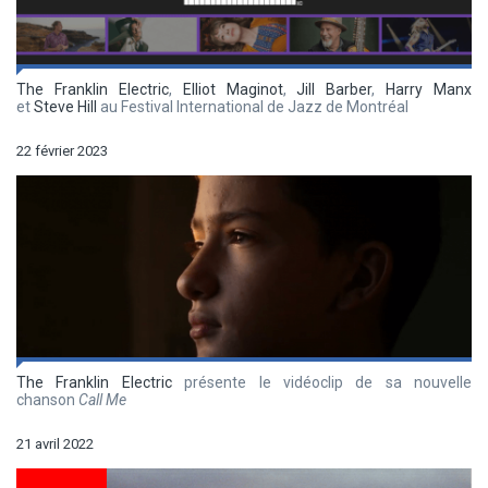
The Franklin Electric
,
Elliot Maginot
,
Jill Barber
,
Harry Manx
et
Steve Hill
au Festival International de Jazz de Montréal
22 février 2023
The Franklin Electric
présente le vidéoclip de sa nouvelle
chanson
Call Me
21 avril 2022