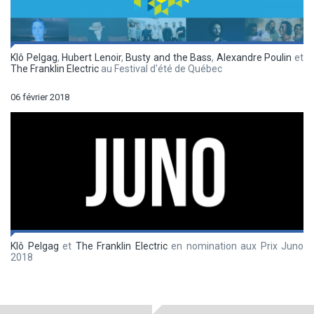
Klô Pelgag
,
Hubert Lenoir
,
Busty and the Bass
,
Alexandre Poulin
et
The Franklin Electric
au Festival d'été de Québec
06 février 2018
Klô Pelgag
et
The Franklin Electric
en nomination aux Prix Juno
2018