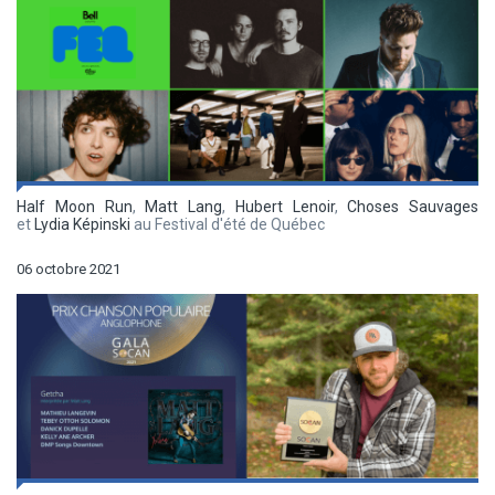
Half Moon Run
,
Matt Lang
,
Hubert Lenoir
,
Choses Sauvages
et
Lydia Képinski
au Festival d'été de Québec
06 octobre 2021