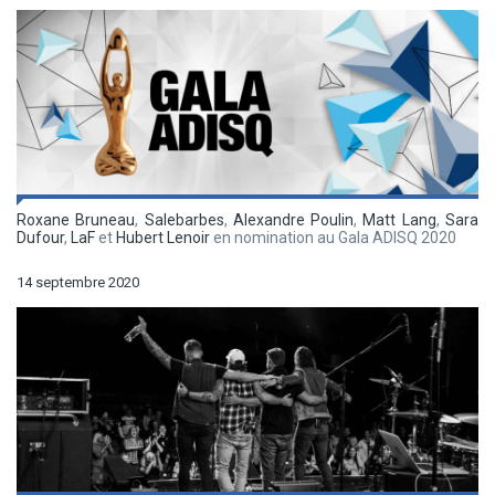
Roxane Bruneau
,
Salebarbes
,
Alexandre Poulin
,
Matt Lang
,
Sara
Dufour
,
LaF
et
Hubert Lenoir
en nomination au Gala ADISQ 2020
14 septembre 2020