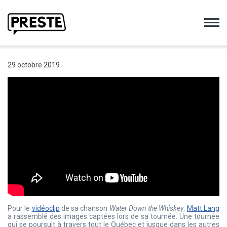
Preste
29 octobre 2019
Pour le
vidéoclip
de sa chanson
Water Down the Whiskey
,
Matt Lang
a rassemblé des images captées lors de sa tournée. Une tournée
qui se poursuit à travers tout le Québec et jusque dans les autres