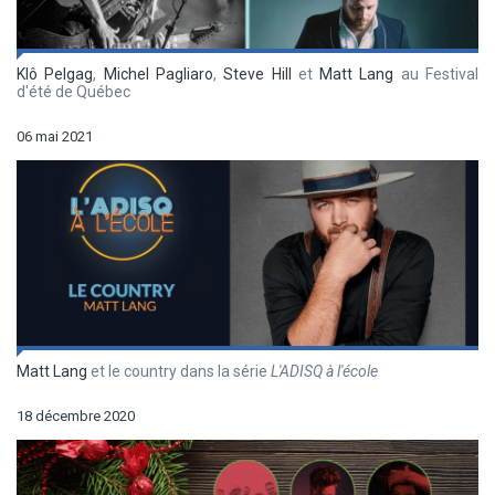
Klô Pelgag
,
Michel Pagliaro
,
Steve Hill
et
Matt Lang
au Festival
d'été de Québec
06 mai 2021
Matt Lang
et le country dans la série
L'ADISQ à l'école
18 décembre 2020