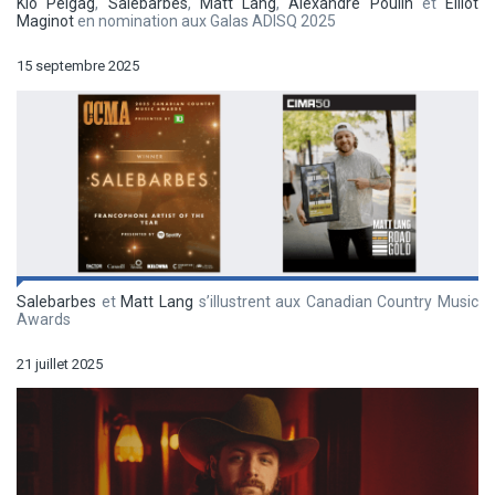
Klô Pelgag
,
Salebarbes
,
Matt Lang
,
Alexandre Poulin
et
Elliot
Maginot
en nomination aux Galas ADISQ 2025
15 septembre 2025
Salebarbes
et
Matt Lang
s’illustrent aux Canadian Country Music
Awards
21 juillet 2025