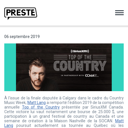
Preste
06 septembre 2019
À l'issue de la finale disputée à Calgary dans le cadre du Country
Music Week,
Matt Lang
a remporté l'édition 2019 de la compétition
annuelle
Top of the Country
présentée par SiriusXM Canada.
Cette victoire lui vaut notamment une bourse de 25.000 $, une
participation à un grand festival de country au Canada et une
semaine de création à la Maison Nashville de la SOCAN.
Matt
Lang
poursuit actuellement sa tournée au Québec où les