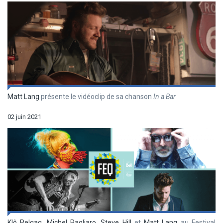
Matt Lang
présente le vidéoclip de sa chanson
In a Bar
02 juin 2021
Klô Pelgag
,
Michel Pagliaro
,
Steve Hill
et
Matt Lang
au Festival