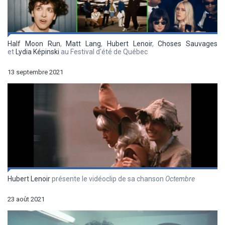
Half Moon Run
,
Matt Lang
,
Hubert Lenoir
,
Choses Sauvages
et
Lydia Képinski
au Festival d'été de Québec
13 septembre 2021
Hubert Lenoir
présente le vidéoclip de sa chanson
Octembre
23 août 2021