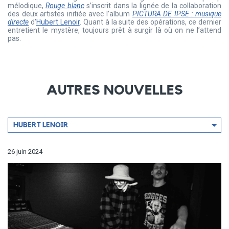
mélodique,
Rouge blanc
s’inscrit dans la lignée de la collaboration
des deux artistes initiée avec l’album
PICTURA DE IPSE : musique
directe
d’
Hubert Lenoir
. Quant à la suite des opérations, ce dernier
entretient le mystère, toujours prêt à surgir là où on ne l’attend
pas.
AUTRES NOUVELLES
Filtrer
HUBERT LENOIR
par
artiste
26 juin 2024