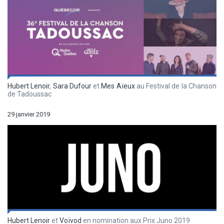
Hubert Lenoir
,
Sara Dufour
et
Mes Aïeux
au Festival de la Chanson
de Tadoussac
29 janvier 2019
Hubert Lenoir
et
Voïvod
en nomination aux Prix Juno 2019