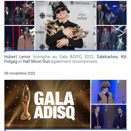
Hubert Lenoir
triomphe au Gala ADISQ 2022,
Salebarbes
,
Klô
Pelgag
et
Half Moon Run
également récompensés
03 novembre 2022