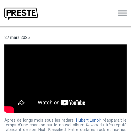
Preste
27 mars 2025
Après de longs mois sous les radars,
Hubert Lenoir
réapparaît le
temps d’une chanson sur le nouvel album
Ravaru
du très réputé
fabricant de son High Klassified. Entre guitares rock et hip-hop