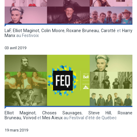
LaF
,
Elliot Maginot
,
Colin Moore
,
Roxane Bruneau
,
Carotté
et
Harry
Manx
au Festivoix
03 avril 2019
Elliot Maginot
,
Choses Sauvages
,
Steve Hill
,
Roxane
Bruneau
,
Voïvod
et
Mes Aïeux
au Festival d'été de Québec
19 mars 2019