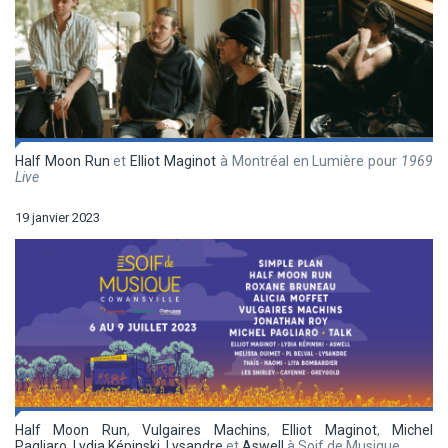
Half Moon Run
et
Elliot Maginot
à Montréal en Lumière pour
1969
Live
19 janvier 2023
Half Moon Run
,
Vulgaires Machins
,
Elliot Maginot
,
Michel
Pagliaro
,
Lydia Képinski
,
Lysandre
et
Aswell
à Soif de Musique