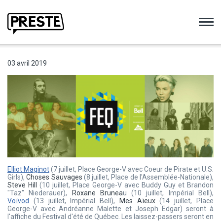
Preste
03 avril 2019
Elliot Maginot
(7 juillet, Place George-V avec Coeur de Pirate et U.S.
Girls),
Choses Sauvages
(8 juillet, Place de l'Assemblée-Nationale),
Steve Hill
(10 juillet, Place George-V avec Buddy Guy et Brandon
"Taz" Niederauer),
Roxane Brunea
u (10 juillet, Impérial Bell),
Voïvod
(13 juillet, Impérial Bell),
Mes Aïeux
(14 juillet, Place
George-V avec Andréanne Malette et Joseph Edgar) seront à
l'affiche du Festival d'été de Québec. Les laissez-passers seront en