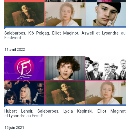
Salebarbes
,
Klô Pelgag
,
Elliot Maginot
,
Aswell
et
Lysandre
au
Festivent
11 avril 2022
Hubert Lenoir
,
Salebarbes
,
Lydia Képinski
,
Elliot Maginot
et
Lysandre
au Festif!
15 juin 2021