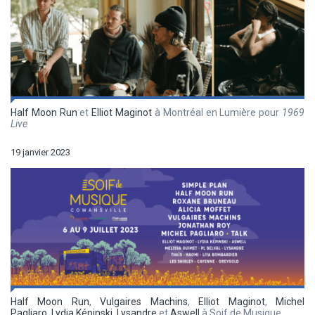
Half Moon Run
et
Elliot Maginot
à Montréal en Lumière pour
1969
Live
19 janvier 2023
Half Moon Run
,
Vulgaires Machins
,
Elliot Maginot
,
Michel
Pagliaro
,
Lydia Képinski
,
Lysandre
et
Aswell
à Soif de Musique