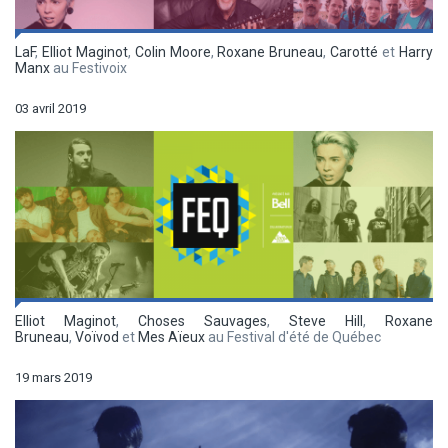
LaF
,
Elliot Maginot
,
Colin Moore
,
Roxane Bruneau
,
Carotté
et
Harry
Manx
au Festivoix
03 avril 2019
Elliot Maginot
,
Choses Sauvages
,
Steve Hill
,
Roxane
Bruneau
,
Voïvod
et
Mes Aïeux
au Festival d'été de Québec
19 mars 2019