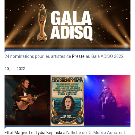
24 nominations pour les artistes de
Preste
au Gala ADISQ 2022
20 juin 2022
Elliot Maginot
et
Lydia Képinski
à l'affiche du Dr. Mobilo Aquafest