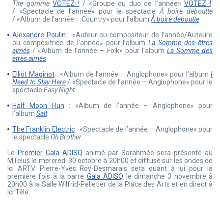
Tite
gomme
VOTEZ !
/ «Groupe ou duo de l’année»
VOTEZ !
/ «Spectacle de l’année» pour le spectacle
À boire deboutte
/ «Album de l’année – Country» pour l’album
À boire
deboutte
Alexandre Poulin
: «Auteur ou compositeur de l’année/Auteure
ou compositrice de l’année» pour l’album
La Somme des êtres
aimés
/ «Album de l’année – Folk» pour l’album
La Somme des
êtres aimés
Elliot Maginot
: «Album de l’année – Anglophone» pour l’album
I
Need to Stay Here
/ «Spectacle de l’année – Anglophone» pour le
spectacle
Easy Night
Half Moon Run
: «Album de l’année – Anglophone» pour
l’album
Salt
The Franklin Electric
: «Spectacle de l’année – Anglophone» pour
le spectacle
Oh Brother
Le
Premier Gala ADISQ
animé par Sarahmée sera présenté au
MTelus le mercredi 30 octobre à 20h00 et diffusé sur les ondes de
Ici ARTV. Pierre-Yves Roy-Desmarais sera quant à lui pour la
première fois à la barre
Gala ADISQ
le dimanche 3 novembre à
20h00 à la Salle Wilfrid-Pelletier de la Place des Arts et en direct à
Ici Télé.