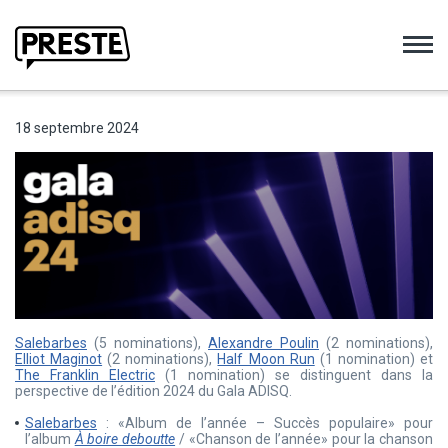
Preste
18 septembre 2024
Salebarbes
(5 nominations),
Alexandre Poulin
(2 nominations),
Elliot Maginot
(2 nominations),
Half Moon Run
(1 nomination) et
The Franklin Electric
(1 nomination) se distinguent dans la
perspective de l’édition 2024 du Gala ADISQ.
Salebarbes
: «Album de l’année – Succès populaire» pour
l’album
À boire deboutte
/ «Chanson de l’année» pour la chanson