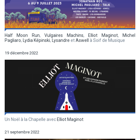
Half Moon Run
,
Vulgaires Machins
,
Elliot Maginot
,
Michel
Pagliaro
,
Lydia Képinski
,
Lysandre
et
Aswell
à Soif de Musique
19 décembre 2022
Un Noël à la Chapelle avec
Elliot Maginot
21 septembre 2022