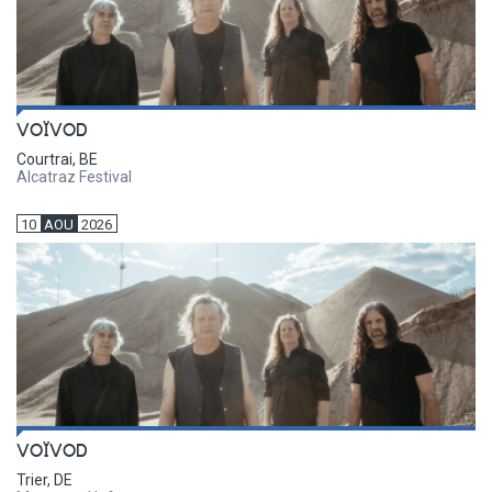
VOÏVOD
Courtrai, BE
Alcatraz Festival
10
AOU
2026
VOÏVOD
Trier, DE