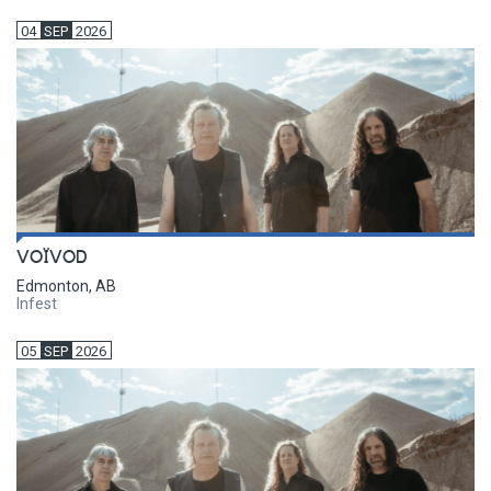
04
SEP
2026
VOÏVOD
Edmonton, AB
Infest
05
SEP
2026