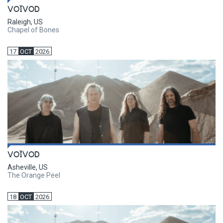
VOÏVOD
Raleigh, US
Chapel of Bones
17
OCT
2026
VOÏVOD
Asheville, US
The Orange Peel
18
OCT
2026