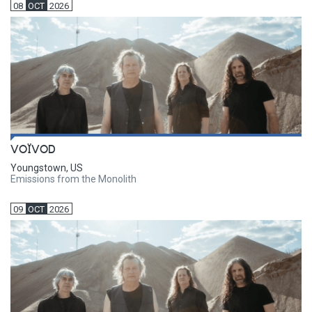
08
OCT
2026
VOÏVOD
Youngstown, US
Emissions from the Monolith
09
OCT
2026