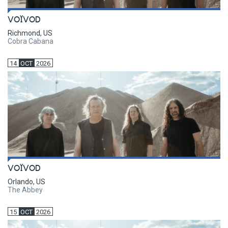
VOÏVOD
Richmond, US
Cobra Cabana
14
OCT
2026
VOÏVOD
Orlando, US
The Abbey
15
OCT
2026