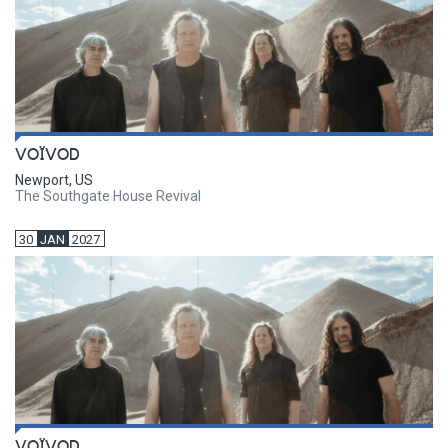
VOÏVOD
Newport, US
The Southgate House Revival
30
JAN
2027
VOÏVOD