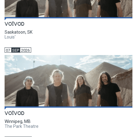
VOÏVOD
Saskatoon, SK
Louis'
07
SEP
2026
VOÏVOD
Winnipeg, MB
The Park Theatre