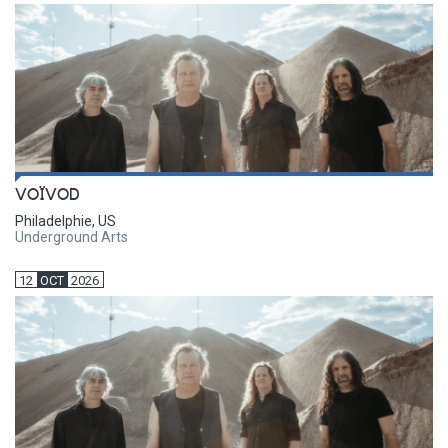
VOÏVOD
Philadelphie, US
Underground Arts
12
OCT
2026