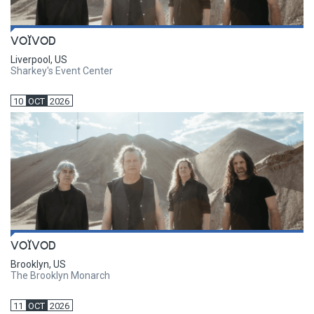
VOÏVOD
Liverpool, US
Sharkey's Event Center
10
OCT
2026
VOÏVOD
Brooklyn, US
The Brooklyn Monarch
11
OCT
2026