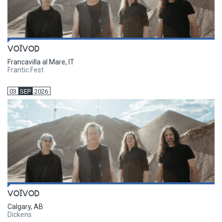
VOÏVOD
Francavilla al Mare, IT
Frantic Fest
03
SEP
2026
VOÏVOD
Calgary, AB
Dickens