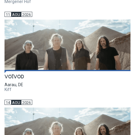
Mergener Hof
11
AOU
2026
VOÏVOD
Aarau, DE
Kiff
14
AOU
2026