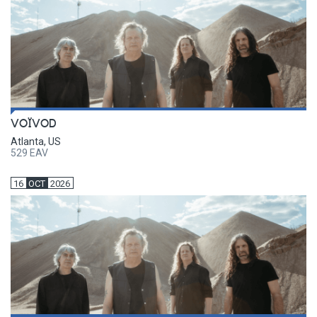
VOÏVOD
Atlanta, US
529 EAV
16
OCT
2026