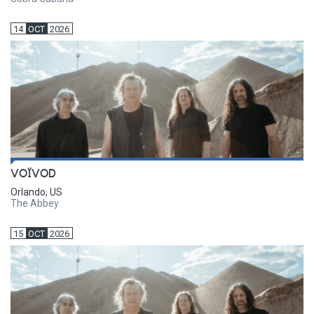
14
OCT
2026
VOÏVOD
Orlando, US
The Abbey
15
OCT
2026