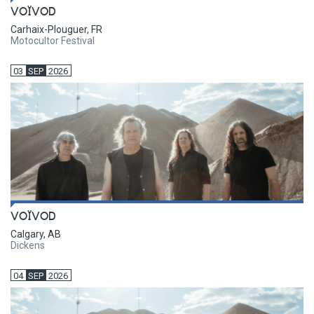
VOÏVOD
Carhaix-Plouguer, FR
Motocultor Festival
03
SEP
2026
VOÏVOD
Calgary, AB
Dickens
04
SEP
2026