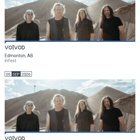
VOÏVOD
Edmonton, AB
Infest
05
SEP
2026
VOÏVOD