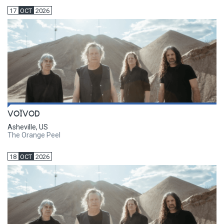
17
OCT
2026
VOÏVOD
Asheville, US
The Orange Peel
18
OCT
2026