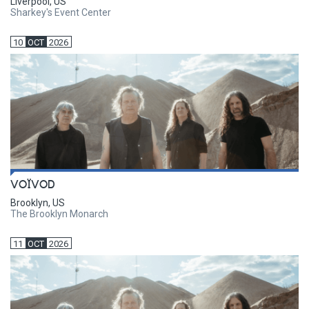
Liverpool, US
Sharkey's Event Center
10
OCT
2026
VOÏVOD
Brooklyn, US
The Brooklyn Monarch
11
OCT
2026