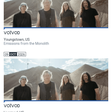
VOÏVOD
Youngstown, US
Emissions from the Monolith
09
OCT
2026
VOÏVOD