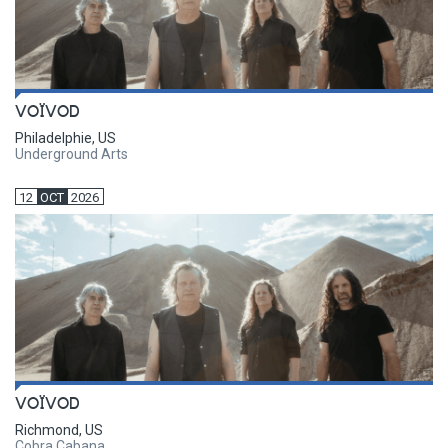
VOÏVOD
Philadelphie, US
Underground Arts
12
OCT
2026
VOÏVOD
Richmond, US
Cobra Cabana