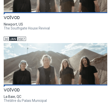
VOÏVOD
Newport, US
The Southgate House Revival
30
JAN
2027
VOÏVOD
La Baie, QC
Théâtre du Palais Municipal