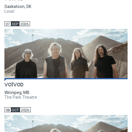
Saskatoon, SK
Louis'
07
SEP
2026
VOÏVOD
Winnipeg, MB
The Park Theatre
08
OCT
2026