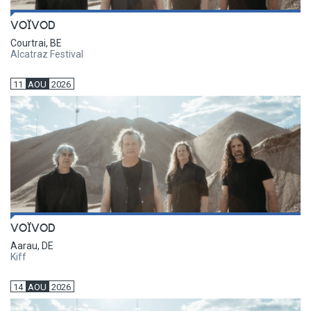
VOÏVOD
Courtrai, BE
Alcatraz Festival
11
AOU
2026
VOÏVOD
Aarau, DE
Kiff
14
AOU
2026