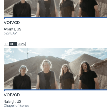
VOÏVOD
Atlanta, US
529 EAV
16
OCT
2026
VOÏVOD
Raleigh, US
Chapel of Bones