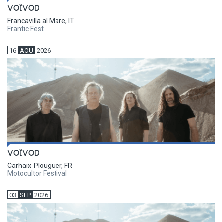
VOÏVOD
Francavilla al Mare, IT
Frantic Fest
16
AOU
2026
VOÏVOD
Carhaix-Plouguer, FR
Motocultor Festival
03
SEP
2026