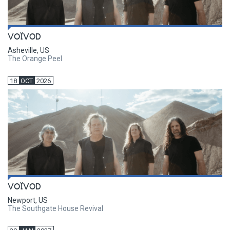
VOÏVOD
Asheville, US
The Orange Peel
18
OCT
2026
VOÏVOD
Newport, US
The Southgate House Revival