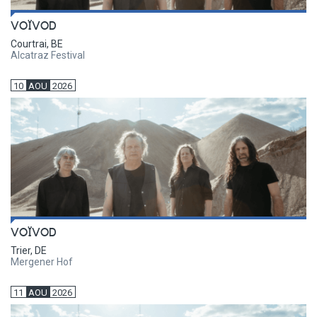
VOÏVOD
Courtrai, BE
Alcatraz Festival
10
AOU
2026
VOÏVOD
Trier, DE
Mergener Hof
11
AOU
2026