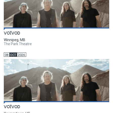
VOÏVOD
Winnipeg, MB
The Park Theatre
08
OCT
2026
VOÏVOD