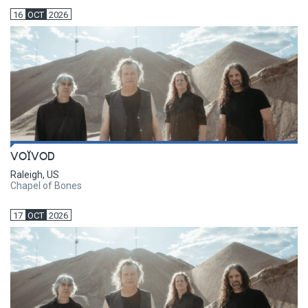
16
OCT
2026
VOÏVOD
Raleigh, US
Chapel of Bones
17
OCT
2026