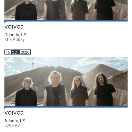
VOÏVOD
Orlando, US
The Abbey
15
OCT
2026
VOÏVOD
Atlanta, US
529 EAV