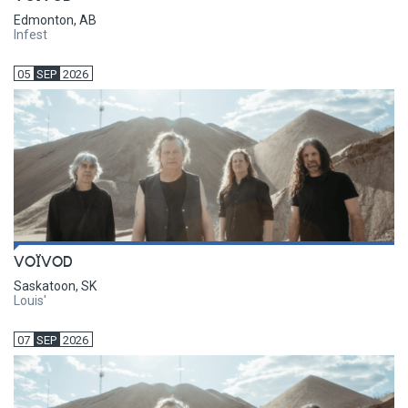
Edmonton, AB
Infest
05
SEP
2026
VOÏVOD
Saskatoon, SK
Louis'
07
SEP
2026