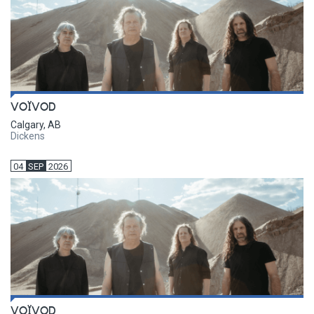
VOÏVOD
Calgary, AB
Dickens
04
SEP
2026
VOÏVOD