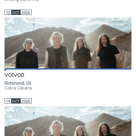
12
OCT
2026
VOÏVOD
Richmond, US
Cobra Cabana
14
OCT
2026