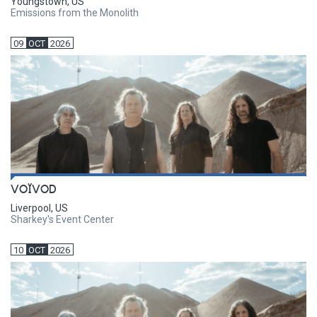
Youngstown, US
Emissions from the Monolith
09
OCT
2026
VOÏVOD
Liverpool, US
Sharkey's Event Center
10
OCT
2026