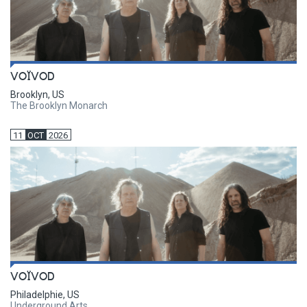
VOÏVOD
Brooklyn, US
The Brooklyn Monarch
11
OCT
2026
VOÏVOD
Philadelphie, US
Underground Arts