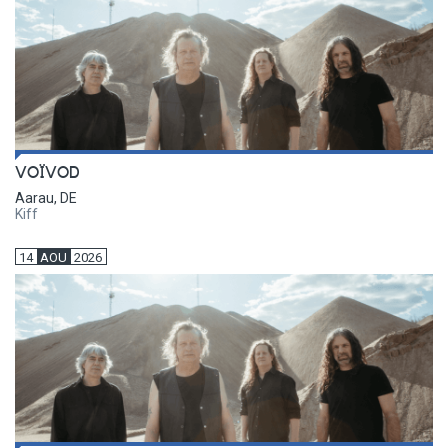
VOÏVOD
Aarau, DE
Kiff
14
AOU
2026