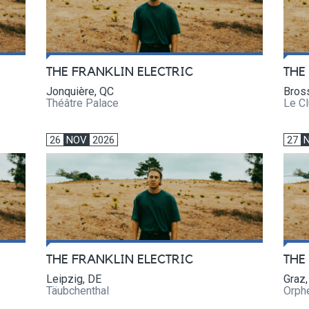
THE FRANKLIN ELECTRIC
THE
Jonquière, QC
Bros
Théâtre Palace
Le C
26
NOV
2026
27
THE FRANKLIN ELECTRIC
THE
Leipzig, DE
Graz,
Täubchenthal
Orph