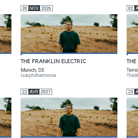
30
NOV
2026
02
THE FRANKLIN ELECTRIC
THE
Munich, DE
Terr
Isarphilharmonie
Théâ
22
AVR
2027
23