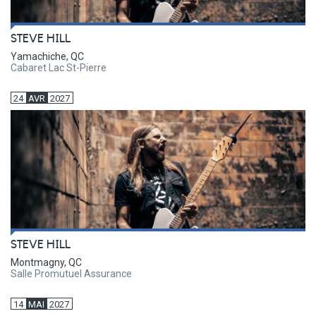
STEVE HILL
Yamachiche, QC
Cabaret Lac St-Pierre
24
AVR
2027
STEVE HILL
Montmagny, QC
Salle Promutuel Assurance
14
MAI
2027