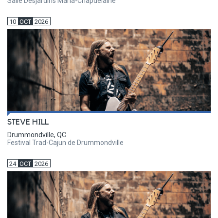
Salle Desjardins Maria-Chapdelaine
10
OCT
2026
STEVE HILL
Drummondville, QC
Festival Trad-Cajun de Drummondville
24
OCT
2026