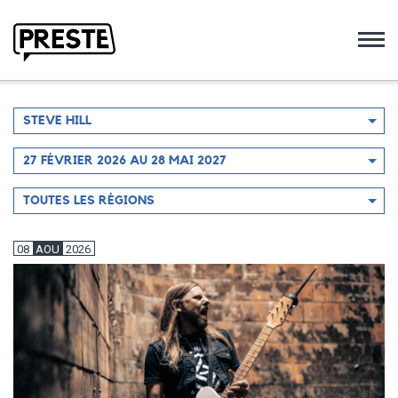
Preste
Filtrer
STEVE HILL
par
artiste
Filtrer
27 FÉVRIER 2026 AU 28 MAI 2027
par
période
Filtrer
TOUTES LES RÉGIONS
par
région
08
AOU
2026