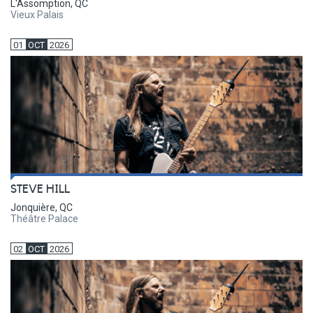
L'Assomption, QC
Vieux Palais
01
OCT
2026
STEVE HILL
Jonquière, QC
Théâtre Palace
02
OCT
2026