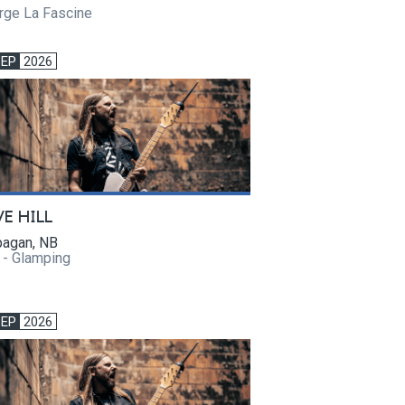
rge La Fascine
SEP
2026
VE HILL
pagan, NB
 - Glamping
SEP
2026