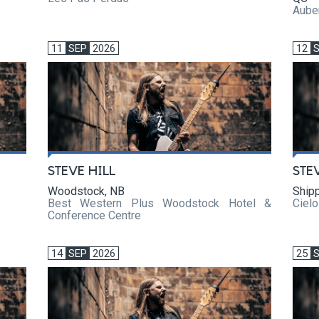
Aube
11
SEP
2026
12
STEVE HILL
STE
Woodstock, NB
Ship
Best Western Plus Woodstock Hotel &
Cielo
Conference Centre
14
SEP
2026
25