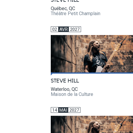
STEVE HILL
Québec, QC
Théâtre Petit Champlain
02
AVR
2027
STEVE HILL
Waterloo, QC
Maison de la Culture
14
MAI
2027