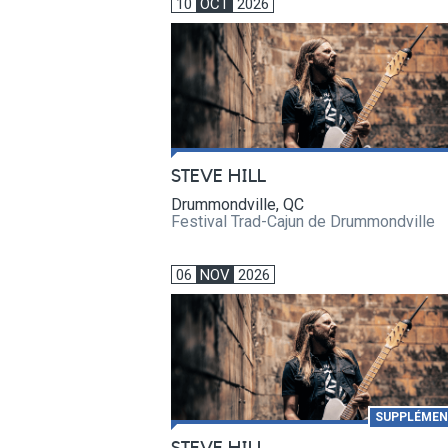
10
OCT
2026
STEVE HILL
Drummondville, QC
Festival Trad-Cajun de Drummondville
06
NOV
2026
SUPPLÉMEN