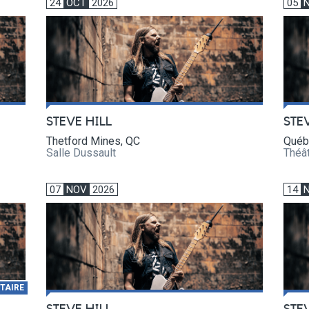
24
OCT
2026
05
STEVE HILL
STE
Thetford Mines, QC
Québ
Salle Dussault
Théât
07
NOV
2026
14
TAIRE