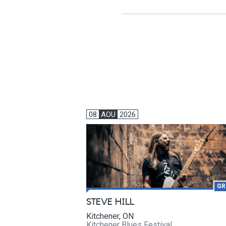
08
AOU
2026
GR
STEVE HILL
Kitchener, ON
Kitchener Blues Festival