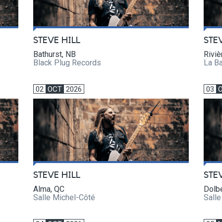
STEVE HILL
STE
Bathurst, NB
Riviè
Black Plug Records
La Ba
02
OCT
2026
03
STEVE HILL
STE
Alma, QC
Dolb
Salle Michel-Côté
Salle