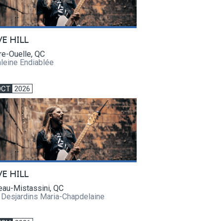
VE HILL
re-Ouelle, QC
leine Endiablée
OCT
2026
VE HILL
eau-Mistassini, QC
 Desjardins Maria-Chapdelaine