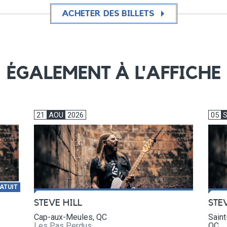
ACHETER DES BILLETS
ÉGALEMENT À L'AFFICHE
21
AOU
2026
05
ATUIT
STEVE HILL
STE
Cap-aux-Meules, QC
Saint
Les Pas Perdus
QC