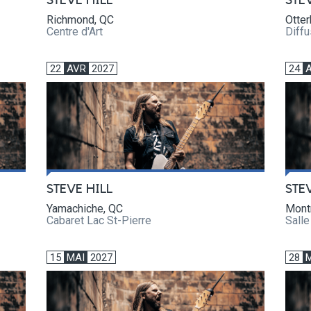
STEVE HILL
STE
Richmond, QC
Otter
Centre d'Art
Diffu
22
AVR
2027
24
STEVE HILL
STE
Yamachiche, QC
Mont
Cabaret Lac St-Pierre
Sall
15
MAI
2027
28