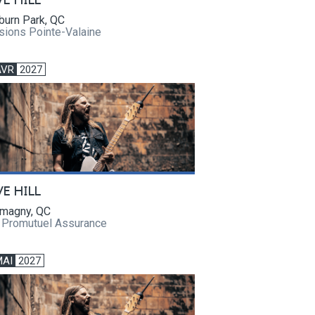
VE HILL
burn Park, QC
sions Pointe-Valaine
AVR
2027
VE HILL
magny, QC
e Promutuel Assurance
MAI
2027