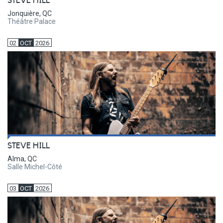
STEVE HILL
Jonquière, QC
Théâtre Palace
02
OCT
2026
STEVE HILL
Alma, QC
Salle Michel-Côté
03
OCT
2026