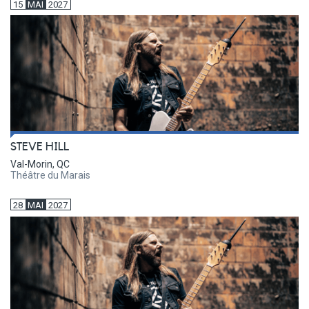
15
MAI
2027
STEVE HILL
Val-Morin, QC
Théâtre du Marais
28
MAI
2027