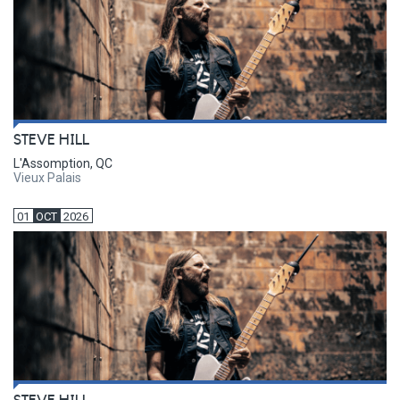
STEVE HILL
L'Assomption, QC
Vieux Palais
01
OCT
2026