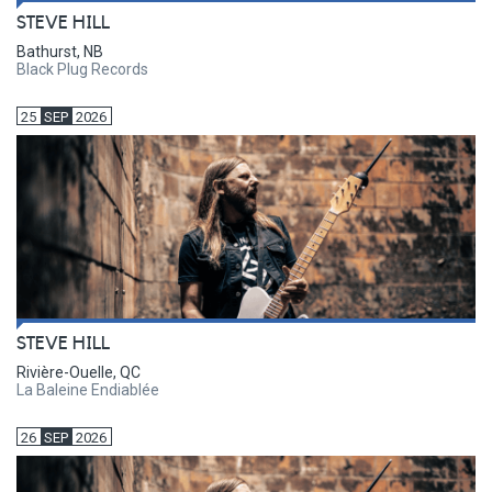
STEVE HILL
Bathurst, NB
Black Plug Records
25
SEP
2026
STEVE HILL
Rivière-Ouelle, QC
La Baleine Endiablée
26
SEP
2026