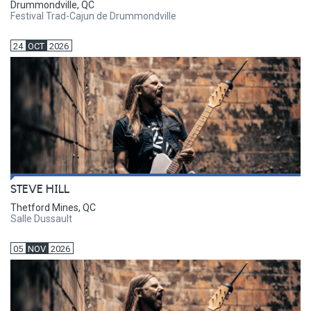
Drummondville, QC
Festival Trad-Cajun de Drummondville
24
OCT
2026
STEVE HILL
Thetford Mines, QC
Salle Dussault
05
NOV
2026