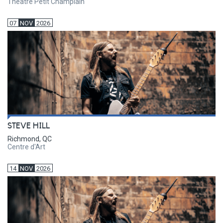
Théâtre Petit Champlain
07
NOV
2026
STEVE HILL
Richmond, QC
Centre d'Art
14
NOV
2026