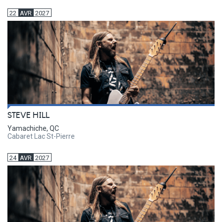
22
AVR
2027
STEVE HILL
Yamachiche, QC
Cabaret Lac St-Pierre
24
AVR
2027