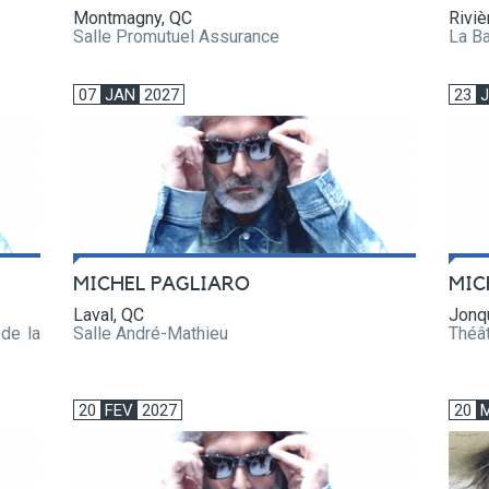
Montmagny, QC
Riviè
Salle Promutuel Assurance
La Ba
07
JAN
2027
23
MICHEL PAGLIARO
MIC
Laval, QC
Jonq
 de la
Salle André-Mathieu
Théâ
20
FEV
2027
20