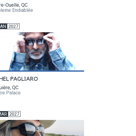
re-Ouelle, QC
leine Endiablée
JAN
2027
HEL PAGLIARO
uière, QC
tre Palace
MAR
2027