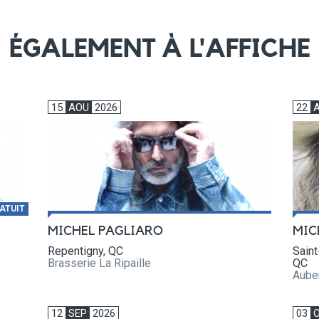
ÉGALEMENT À L'AFFICHE
15
AOU
2026
22
ATUIT
MIC
MICHEL PAGLIARO
Saint
Repentigny, QC
QC
Brasserie La Ripaille
Aube
12
SEP
2026
03