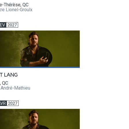
te-Thérèse, QC
re Lionel-Groulx
FEV
2027
T LANG
, QC
e André-Mathieu
AVR
2027