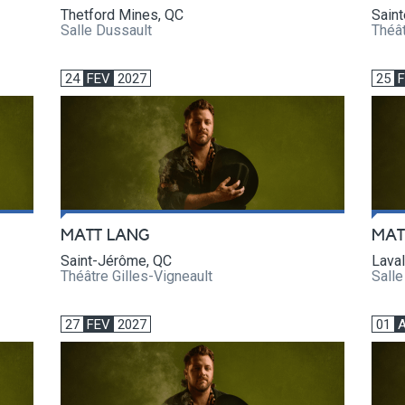
Thetford Mines, QC
Sain
Salle Dussault
Théât
24
FEV
2027
25
MATT LANG
MAT
Saint-Jérôme, QC
Laval
Théâtre Gilles-Vigneault
Sall
27
FEV
2027
01