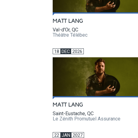
MATT LANG
Val-d'Or, QC
Théâtre Télébec
18
DEC
2026
MATT LANG
Saint-Eustache, QC
Le Zénith Promutuel Assurance
22
JAN
2027