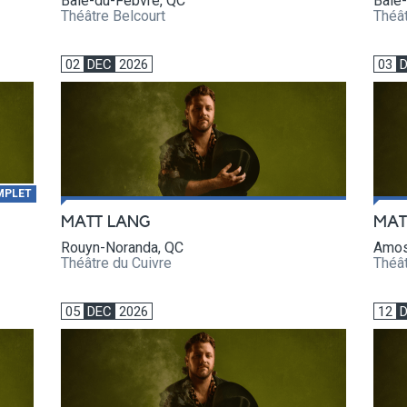
Baie-du-Febvre, QC
Baie
Théâtre Belcourt
Théât
02
DEC
2026
03
MPLET
MATT LANG
MAT
Rouyn-Noranda, QC
Amos
Théâtre du Cuivre
Théâ
05
DEC
2026
12