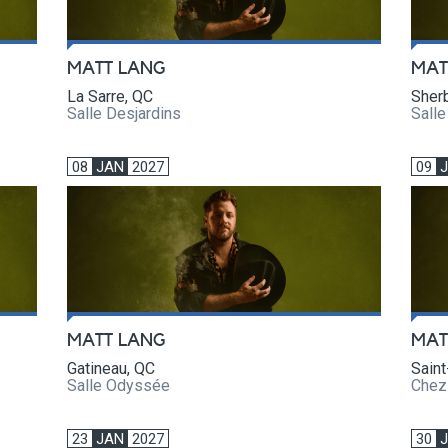
MATT LANG
MAT
La Sarre, QC
Sher
Salle Desjardins
Sall
08
JAN
2027
09
MATT LANG
MAT
Gatineau, QC
Saint
Salle Odyssée
Chez
23
JAN
2027
30