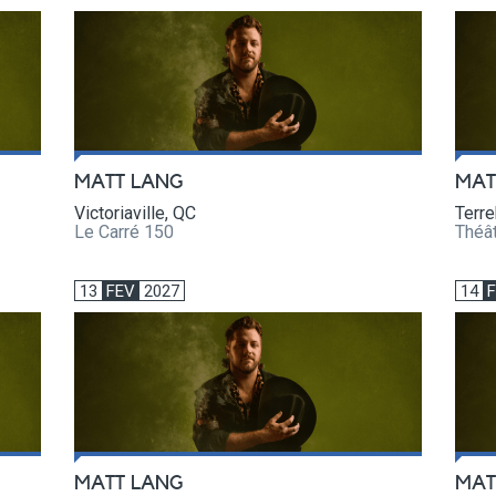
MATT LANG
MAT
Victoriaville, QC
Terr
Le Carré 150
Théâ
13
FEV
2027
14
MATT LANG
MAT