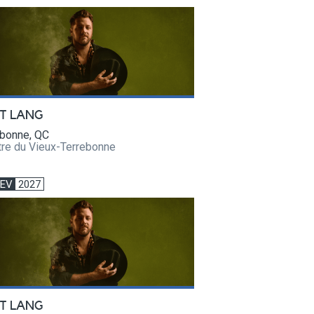
T LANG
ebonne, QC
tre du Vieux-Terrebonne
FEV
2027
T LANG