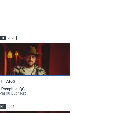
AOU
2026
T LANG
t-Pamphile, QC
val du Bûcheux
SEP
2026