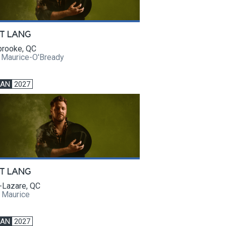
T LANG
brooke, QC
e Maurice-O'Bready
JAN
2027
T LANG
-Lazare, QC
 Maurice
JAN
2027