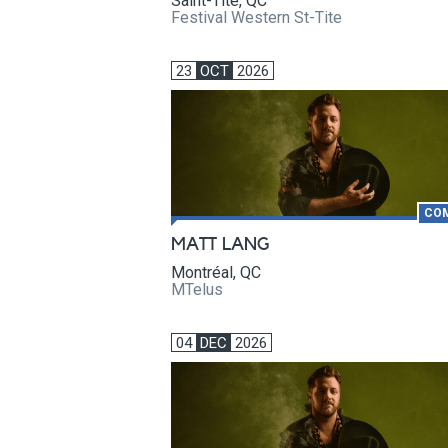
Saint-Tite, QC
Festival Western St-Tite
23
OCT
2026
CO
MATT LANG
Montréal, QC
MTelus
04
DEC
2026