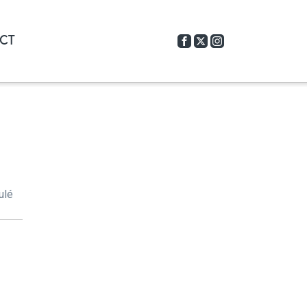
CT
ulé