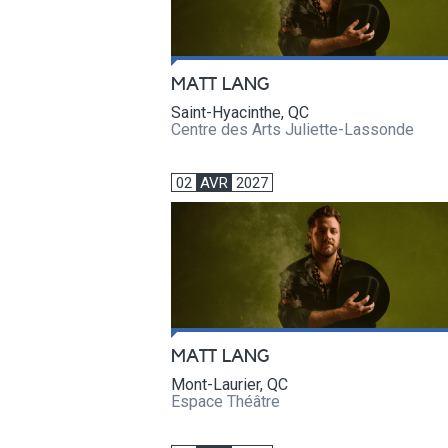
MATT LANG
Saint-Hyacinthe, QC
Centre des Arts Juliette-Lassonde
02
AVR
2027
MATT LANG
Mont-Laurier, QC
Espace Théâtre