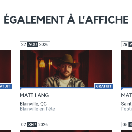
ÉGALEMENT À L'AFFICHE
22
AOU
2026
28
ATUIT
GRATUIT
MATT LANG
MAT
Blainville, QC
Sain
Blainville en Fête
Festi
02
SEP
2026
05