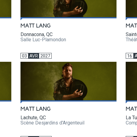
MATT LANG
MAT
Donnacona, QC
Sain
Salle Luc-Plamondon
Théât
03
AVR
2027
16
MATT LANG
MAT
Lachute, QC
La T
Scène Desjardins d'Argenteuil
Compl