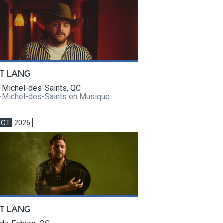
T LANG
-Michel-des-Saints, QC
t-Michel-des-Saints en Musique
OCT
2026
T LANG