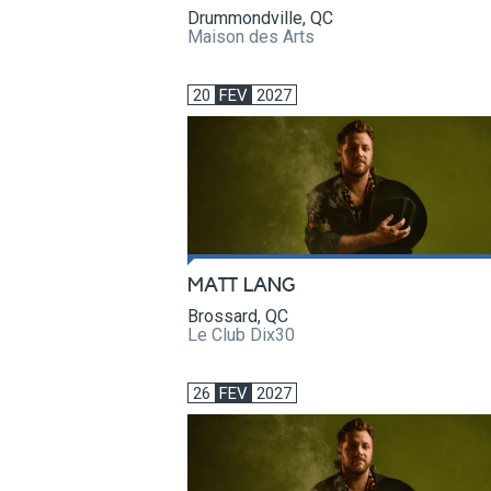
Drummondville, QC
Maison des Arts
20
FEV
2027
MATT LANG
Brossard, QC
Le Club Dix30
26
FEV
2027