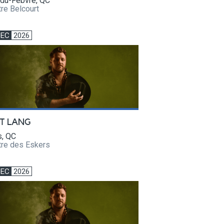
-du-Febvre, QC
re Belcourt
DEC
2026
T LANG
, QC
tre des Eskers
DEC
2026