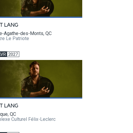
T LANG
te-Agathe-des-Monts, QC
re Le Patriote
AVR
2027
T LANG
uque, QC
exe Culturel Félix-Leclerc