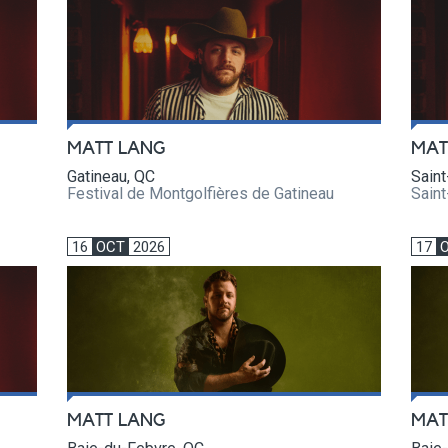
MATT LANG
MAT
Gatineau, QC
Saint
Festival de Montgolfières de Gatineau
Sain
16
OCT
2026
17
MATT LANG
MAT