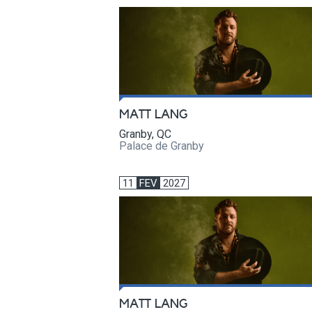
MATT LANG
Granby, QC
Palace de Granby
11
FEV
2027
MATT LANG