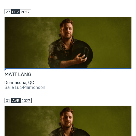
27
FEV
2027
MATT LANG
Donnacona, QC
Salle Luc-Plamondon
01
AVR
2027