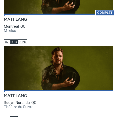
COMPLET
MATT LANG
Montréal, QC
MTelus
02
DEC
2026
MATT LANG
Rouyn-Noranda, QC
Théâtre du Cuivre