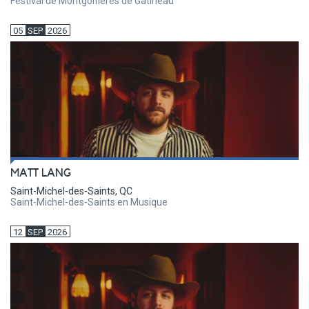
Festival de Montgolfières de Gatineau
05
SEP
2026
MATT LANG
Saint-Michel-des-Saints, QC
Saint-Michel-des-Saints en Musique
12
SEP
2026