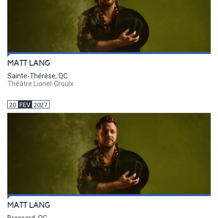
MATT LANG
Sainte-Thérèse, QC
Théâtre Lionel-Groulx
20
FEV
2027
MATT LANG