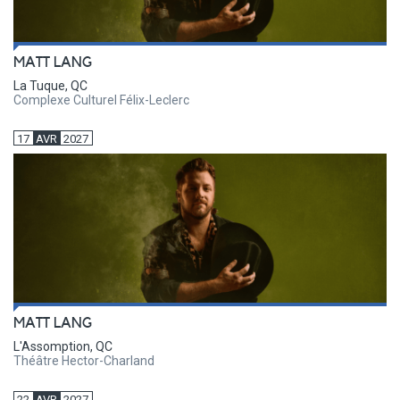
MATT LANG
La Tuque, QC
Complexe Culturel Félix-Leclerc
17
AVR
2027
MATT LANG
L'Assomption, QC
Théâtre Hector-Charland
22
AVR
2027