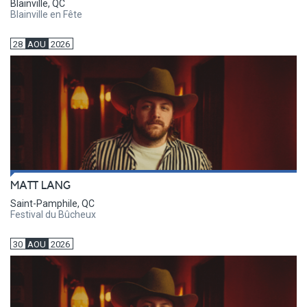
Blainville, QC
Blainville en Fête
28
AOU
2026
MATT LANG
Saint-Pamphile, QC
Festival du Bûcheux
30
AOU
2026