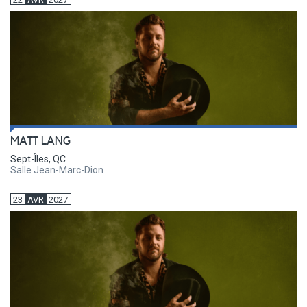
MATT LANG
Sept-Îles, QC
Salle Jean-Marc-Dion
23
AVR
2027