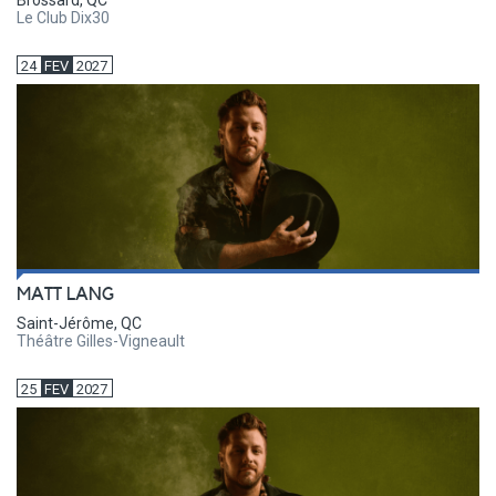
Brossard, QC
Le Club Dix30
24
FEV
2027
MATT LANG
Saint-Jérôme, QC
Théâtre Gilles-Vigneault
25
FEV
2027