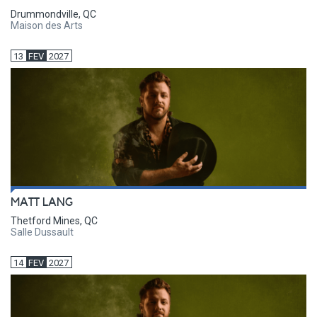
Drummondville, QC
Maison des Arts
13
FEV
2027
MATT LANG
Thetford Mines, QC
Salle Dussault
14
FEV
2027