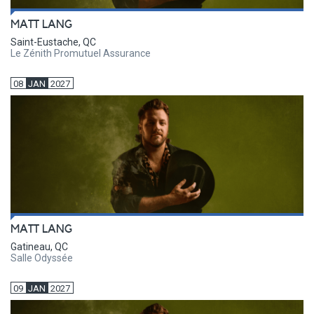
MATT LANG
Saint-Eustache, QC
Le Zénith Promutuel Assurance
08
JAN
2027
MATT LANG
Gatineau, QC
Salle Odyssée
09
JAN
2027