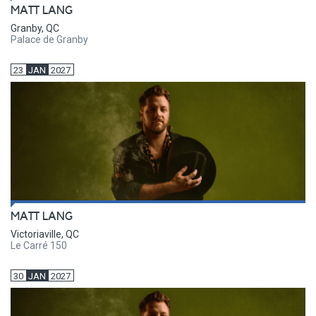
MATT LANG
Granby, QC
Palace de Granby
23
JAN
2027
MATT LANG
Victoriaville, QC
Le Carré 150
30
JAN
2027