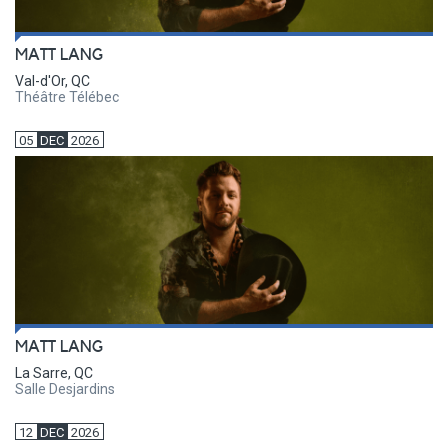
MATT LANG
Val-d'Or, QC
Théâtre Télébec
05
DEC
2026
MATT LANG
La Sarre, QC
Salle Desjardins
12
DEC
2026