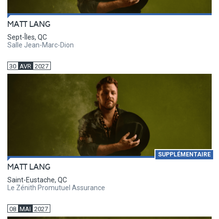
MATT LANG
Sept-Îles, QC
Salle Jean-Marc-Dion
30
AVR
2027
SUPPLÉMENTAIRE
MATT LANG
Saint-Eustache, QC
Le Zénith Promutuel Assurance
08
MAI
2027