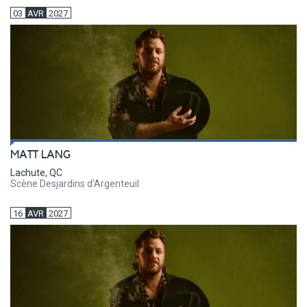
03
AVR
2027
MATT LANG
Lachute, QC
Scène Desjardins d'Argenteuil
16
AVR
2027