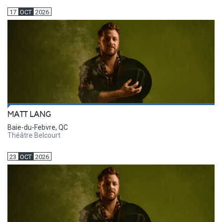
17
OCT
2026
MATT LANG
Baie-du-Febvre, QC
Théâtre Belcourt
23
OCT
2026