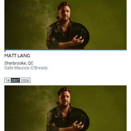
MATT LANG
Sherbrooke, QC
Salle Maurice-O'Bready
18
DEC
2026