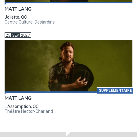
MATT LANG
Joliette, QC
Centre Culturel Desjardins
25
SEP
2027
SUPPLÉMENTAIRE
MATT LANG
L'Assomption, QC
Théâtre Hector-Charland