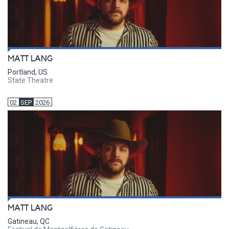
MATT LANG
Portland, US
State Theatre
02
SEP
2026
MATT LANG
Gatineau, QC