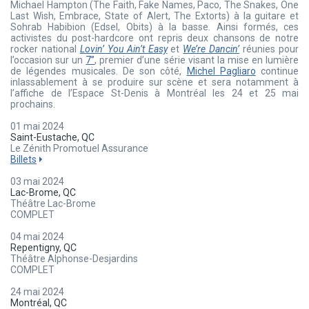
Michael Hampton (The Faith, Fake Names, Paco, The Snakes, One
Last Wish, Embrace, State of Alert, The Extorts) à la guitare et
Sohrab Habibion (Edsel, Obits) à la basse. Ainsi formés, ces
activistes du post-hardcore ont repris deux chansons de notre
rocker national
Lovin’ You Ain’t Easy
et
We’re Dancin’
réunies pour
l’occasion sur un
7’’
, premier d’une série visant la mise en lumière
de légendes musicales. De son côté,
Michel Pagliaro
continue
inlassablement à se produire sur scène et sera notamment à
l’affiche de l’Espace St-Denis à Montréal les 24 et 25 mai
prochains.
01 mai 2024
Saint-Eustache, QC
Le Zénith Promotuel Assurance
Billets
03 mai 2024
Lac-Brome, QC
Théâtre Lac-Brome
COMPLET
04 mai 2024
Repentigny, QC
Théâtre Alphonse-Desjardins
COMPLET
24 mai 2024
Montréal, QC