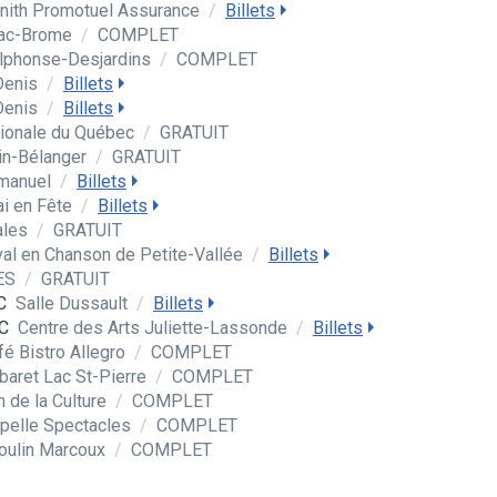
nith Promotuel Assurance
/
Billets
Lac-Brome
/
COMPLET
Alphonse-Desjardins
/
COMPLET
Denis
/
Billets
Denis
/
Billets
tionale du Québec
/
GRATUIT
in-Bélanger
/
GRATUIT
mmanuel
/
Billets
ai en Fête
/
Billets
ales
/
GRATUIT
val en Chanson de Petite-Vallée
/
Billets
LES
/
GRATUIT
C
Salle Dussault
/
Billets
QC
Centre des Arts Juliette-Lassonde
/
Billets
fé Bistro Allegro
/
COMPLET
baret Lac St-Pierre
/
COMPLET
 de la Culture
/
COMPLET
pelle Spectacles
/
COMPLET
oulin Marcoux
/
COMPLET