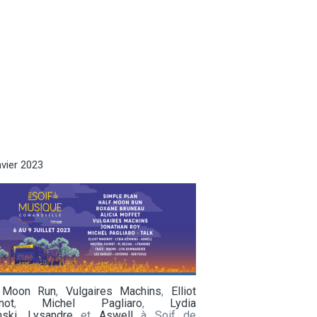
nvier 2023
 Moon Run
,
Vulgaires Machins
,
Elliot
not
,
Michel Pagliaro
,
Lydia
nski
,
Lysandre
et
Aswell
à Soif de