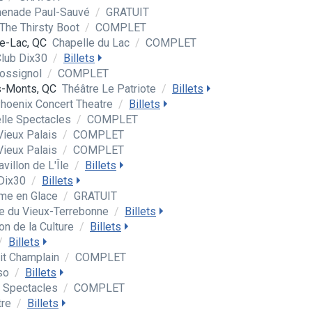
enade Paul-Sauvé
/
GRATUIT
The Thirsty Boot
/
COMPLET
e-Lac, QC
Chapelle du Lac
/
COMPLET
Club Dix30
/
Billets
Rossignol
/
COMPLET
s-Monts, QC
Théâtre Le Patriote
/
Billets
hoenix Concert Theatre
/
Billets
lle Spectacles
/
COMPLET
Vieux Palais
/
COMPLET
Vieux Palais
/
COMPLET
avillon de L'Île
/
Billets
 Dix30
/
Billets
me en Glace
/
GRATUIT
e du Vieux-Terrebonne
/
Billets
n de la Culture
/
Billets
/
Billets
it Champlain
/
COMPLET
pso
/
Billets
e Spectacles
/
COMPLET
tre
/
Billets