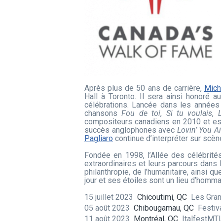
Après plus de 50 ans de carrière,
Mich
Hall à Toronto. Il sera ainsi honoré
célébrations. Lancée dans les années 
chansons
Fou de toi
,
Si tu voulais
,
compositeurs canadiens en 2010 et est
succès anglophones avec
Lovin’ You Ai
Pagliaro
continue d’interpréter sur scèn
Fondée en 1998, l’Allée des célébrité
extraordinaires et leurs parcours dans 
philanthropie, de l’humanitaire, ainsi q
jour et ses étoiles sont un lieu d’homm
15 juillet 2023
Chicoutimi, QC
Les Gra
05 août 2023
Chibougamau, QC
Festiv
11 août 2023
Montréal, QC
ItalfestM