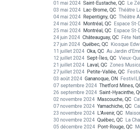
01 mai 2024
Saint-Eustache, QC
Le Zé
03 mai 2024
Lac-Brome, QC
Théâtre 
04 mai 2024
Repentigny, QC
Théâtre 
24 mai 2024
Montréal, QC
Espace St-
25 mai 2024
Montréal, QC
Espace St-
24 juin 2024
Châteauguay, QC
Fête Na
27 juin 2024
Québec, QC
Kiosque Edw
11 juillet 2024
Oka, QC
Au Jardin d'E
12 juillet 2024
Sept-Îles, QC
Vieux-Qu
21 juillet 2024
Laval, QC
Zones Music
27 juillet 2024
Petite-Vallée, QC
Festi
03 août 2024
Gananoque, ON
FestivI
07 septembre 2024
Thetford Mines, Q
26 septembre 2024
Saint-Hyacinthe, 
02 novembre 2024
Mascouche, QC
Ca
07 novembre 2024
Yamachiche, QC
Ca
23 novembre 2024
L'Avenir, QC
Maison
30 novembre 2024
Québec, QC
La Cha
05 décembre 2024
Pont-Rouge, QC
M