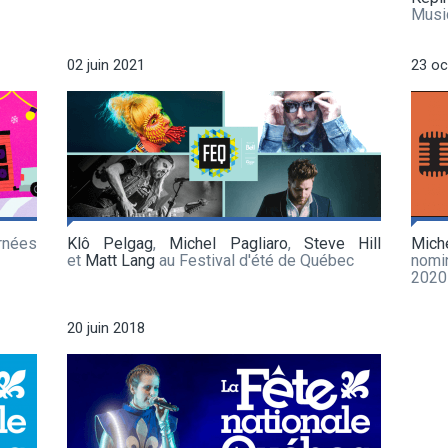
Musi
02 juin 2021
23 oc
rnées
Klô Pelgag
,
Michel Pagliaro
,
Steve Hill
Mich
et
Matt Lang
au Festival d'été de Québec
nomi
2020
20 juin 2018