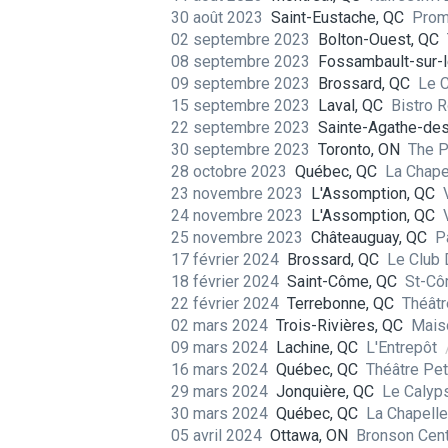
30 août 2023
Saint-Eustache, QC
Prom
02 septembre 2023
Bolton-Ouest, QC
08 septembre 2023
Fossambault-sur-l
09 septembre 2023
Brossard, QC
Le 
15 septembre 2023
Laval, QC
Bistro 
22 septembre 2023
Sainte-Agathe-de
30 septembre 2023
Toronto, ON
The P
28 octobre 2023
Québec, QC
La Chape
23 novembre 2023
L'Assomption, QC
24 novembre 2023
L'Assomption, QC
25 novembre 2023
Châteauguay, QC
P
17 février 2024
Brossard, QC
Le Club
18 février 2024
Saint-Côme, QC
St-Cô
22 février 2024
Terrebonne, QC
Théâtr
02 mars 2024
Trois-Rivières, QC
Maiso
09 mars 2024
Lachine, QC
L'Entrepôt
16 mars 2024
Québec, QC
Théâtre Pet
29 mars 2024
Jonquière, QC
Le Caly
30 mars 2024
Québec, QC
La Chapell
05 avril 2024
Ottawa, ON
Bronson Cen