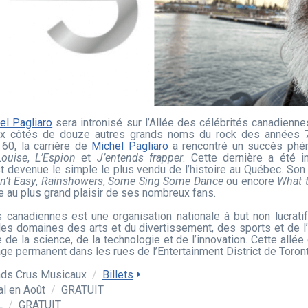
el Pagliaro
sera intronisé sur l’Allée des célébrités canadien
 aux côtés de douze autres grands noms du rock des années 
60, la carrière de
Michel Pagliaro
a rencontré un succès phén
Louise
,
L’Espion
et
J’entends frapper
. Cette dernière a été 
 devenue le simple le plus vendu de l’histoire au Québec. Son
n’t Easy
,
Rainshowers
,
Some Sing Some Dance
ou encore
What t
e au plus grand plaisir de ses nombreux fans.
s canadiennes est une organisation nationale à but non lucrati
les domaines des arts et du divertissement, des sports et de l’a
ue de la science, de la technologie et de l’innovation. Cette all
age permanent dans les rues de l’Entertainment District de Toron
nds Crus Musicaux
/
Billets
al en Août
/
GRATUIT
TL
/
GRATUIT